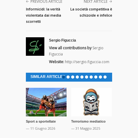
PREVIOUS ARTICLE
NEXT ARTICLE
Informicidi: la verità
La società competitiva è
violentata dai media
schizoide e infelice
scorretti
Sergio Figuccia
View all contributions by
Sergio
Figuccia
Website:
http://sergio.figuccia.com
SIMILAR ARTICLES
Sport a sportellate
Terrorismo mediatico
The business
— 11 Giugno 2026
— 31 Maggio 2025
— 7 Settemb