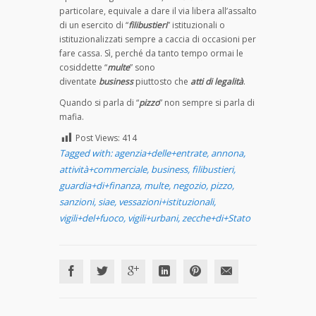
particolare, equivale a dare il via libera all’assalto
di un esercito di “
filibustieri
” istituzionali o
istituzionalizzati sempre a caccia di occasioni per
fare cassa. Sì, perché da tanto tempo ormai le
cosiddette “
multe
” sono
diventate
business
piuttosto che
atti di legalità
.
Quando si parla di “
pizzo
” non sempre si parla di
mafia.
Post Views:
414
Tagged with:
agenzia+delle+entrate
,
annona
,
attività+commerciale
,
business
,
filibustieri
,
guardia+di+finanza
,
multe
,
negozio
,
pizzo
,
sanzioni
,
siae
,
vessazioni+istituzionali
,
vigili+del+fuoco
,
vigili+urbani
,
zecche+di+Stato