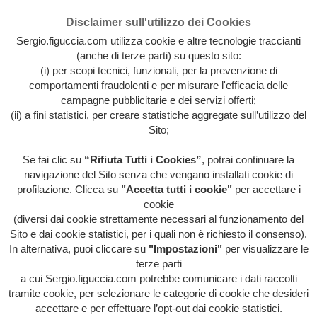
Disclaimer sull'utilizzo dei Cookies
Sergio.figuccia.com utilizza cookie e altre tecnologie traccianti
(anche di terze parti) su questo sito:
(i) per scopi tecnici, funzionali, per la prevenzione di
comportamenti fraudolenti e per misurare l'efficacia delle
campagne pubblicitarie e dei servizi offerti;
(ii) a fini statistici, per creare statistiche aggregate sull’utilizzo del
Sito;
Se fai clic su
“Rifiuta Tutti i Cookies”
, potrai continuare la
Archivio intera attività artistica di Sergio Figuccia & Opinionismo
navigazione del Sito senza che vengano installati cookie di
personale
profilazione. Clicca su
"Accetta tutti i cookie"
per accettare i
MENU
cookie
(diversi dai cookie strettamente necessari al funzionamento del
Sito e dai cookie statistici, per i quali non è richiesto il consenso).
In alternativa, puoi cliccare su
"Impostazioni"
per visualizzare le
HOME
/
EVIDENZA
/
HOME
/
IL POTERE DA
terze parti
POTARE
/
ITALIA ITALIA ITALIA
/
TRAVERSIE
METROPOLITANE
/
LE ZECCHE DI STATO
a cui Sergio.figuccia.com potrebbe comunicare i dati raccolti
tramite cookie, per selezionare le categorie di cookie che desideri
accettare e per effettuare l’opt-out dai cookie statistici.
Le zecche di Stato