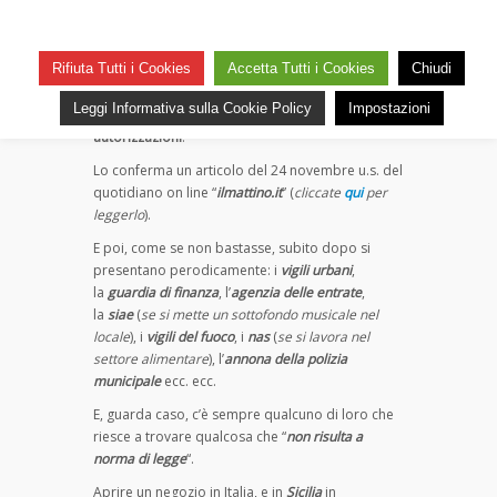
su
— 27 Novembre 2019
Commenti disabilitati
Le
19
zecche
Rifiuta Tutti i Cookies
Accetta Tutti i Cookies
Chiudi
Per aprire un
negozio
in questa folle Italia del
di
terzo millennio occorre affrontare un vero e
Leggi Informativa sulla Cookie Policy
Impostazioni
Stato
proprio calvario: servono addirittura ben
65
autorizzazioni
.
Lo conferma un articolo del 24 novembre u.s. del
quotidiano on line “
ilmattino.it
” (
cliccate
qui
per
leggerlo
).
E poi, come se non bastasse, subito dopo si
presentano perodicamente: i
vigili urbani
,
la
guardia di finanza
, l’
agenzia delle entrate
,
la
siae
(
se si mette un sottofondo musicale nel
locale
), i
vigili del fuoco
, i
nas
(
se si lavora nel
settore alimentare
), l’
annona della polizia
municipale
ecc. ecc.
E, guarda caso, c’è sempre qualcuno di loro che
riesce a trovare qualcosa che “
non risulta a
norma di legge
“.
Aprire un
negozio in Italia, e in
Sicilia
in