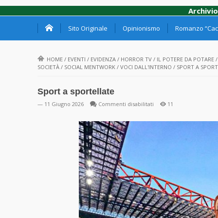
Archivio
Sito Originale
Opinionismo
Romanzo “Cacc
HOME
/
EVENTI
/
EVIDENZA
/
HORROR TV
/
IL POTERE DA POTARE
SOCIETÀ
/
SOCIAL MENTWORK
/
VOCI DALL'INTERNO
/
SPORT A SPORT
Sport a sportellate
su
— 11 Giugno 2026
Commenti disabilitati
11
Sport
a
sportellate