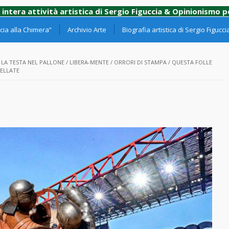
 intera attività artistica di Sergio Figuccia & Opinionismo 
ia alla Chimera”
Archivio Arte
Biografia artistica di Sergio Figucci
/
LA TESTA NEL PALLONE
/
LIBERA-MENTE
/
ORRORI DI STAMPA
/
QUESTA FOLLE
ELLATE