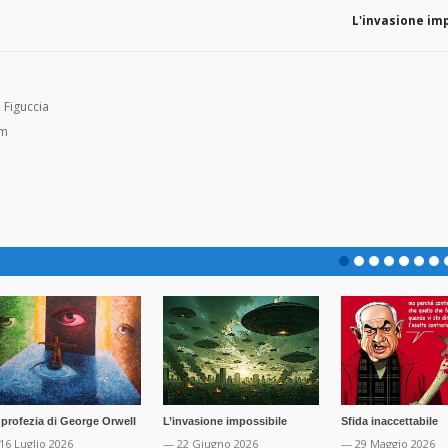
L'invasione imp
 Figuccia
om
 profezia di George Orwell
L’invasione impossibile
Sfida inaccettabile
16 Luglio 2026
— 22 Giugno 2026
— 29 Maggio 2026