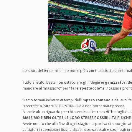
Lo sport del terzo millennio non è più
sport
, piuttosto un’inferna
Tutto è lecito, basta non ostacolare gli indegni
organizzatori de
mandare al “massacro” per “
fare spettacolo”
e incassare profitt
Siamo tornati indietro ai tempi dell’
impero romano
e dei suoi “s
“costretti” a lottare DI CONTINUO e a non poter mai riposare.
Non c’è alcun riguardo per chi scende sul terreno di “battaglia” … i
MASSIMO E BEN OLTRE LE LORO STESSE POSSIBILITÀ FISICHE
.
Avete notato che alla fine di ogni stagione sportiva ci sono giocatori
calciatori in condizioni fisiche disastrose, stressati e spompati i