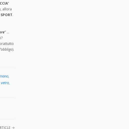
CCIA
”
, allora
O SPORT
.
pre
” …
i?
prattutto
d’obbligo
).
omano
,
 vetro
,
RTICLE