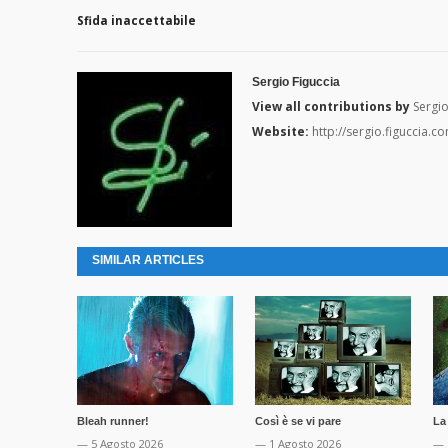
Sfida inaccettabile
Sergio Figuccia
View all contributions by
Sergio
Website:
http://sergio.figuccia.c
SIMILAR ARTICLES
Bleah runner!
Così è se vi pare
La
— 5 Agosto 2026
— 1 Agosto 2026
— 