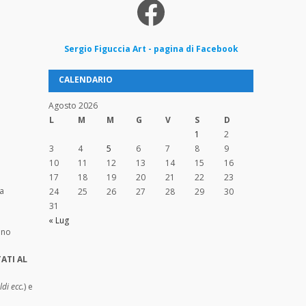
Facebook
Sergio
Figuccia
Art - pagina di Facebook
CALENDARIO
Agosto 2026
L
M
M
G
V
S
D
1
2
3
4
5
6
7
8
9
10
11
12
13
14
15
16
17
18
19
20
21
22
23
da
24
25
26
27
28
29
30
31
« Lug
ano
ATI AL
ldi ecc.
) e