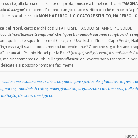
ni costo
, alla faccia della salute dei protagonisti e a beneficio di certi “
MAGNA
ato di sangue
” dell’arena. E quando un giocatore si ritira perché non ce la fa più
li dei social. In realtà
NON HA PERSO IL GIOCATORE SFINITO, HA PERSO L
ca del Nord
, certo perché così SI FA PIÙ SPETTACOLO, SI FANNO PIÙ SOLDI. Il
ico di “
esaltazione trumpiana
” che: “
questi mondiali saranno i migliori di sem
ono qualificate squadre come il Curaçao, l’Uzbekistan, l’Iran, il Capo Verde, Hait
tti d’ingresso agli stadi sono aumentati notevolmente? O perché si giocheranno so
re
” il mancato Premio Nobel per la Pace? (
ma qui, visti gli eventi, il condizionale è 
o, ma sinceramente i dubbi sulla “
grandiosità
” dell’evento sono tantissimi e per
delicate e si possono rompere facilmente.
,
esaltazione
,
esaltazione in stile trumpiano
,
fare spettacolo
,
gladiatori
,
impero r
agnaccia
,
mondiali di calcio
,
nuovi gladiatori
,
organizzatori dei business
,
palla di
 battaglia
,
the show must go on
NEXT A