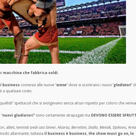
le
macchina che fabbrica soldi
.
i business
connessi alle nuove “
arene
” dove si scontrano i nuovi “
gladiatori
” 
i a qualsiasi costo.
quallidi” spettacoli che si svolgevano senza alcun rispetto per coloro che veniv
 “
nuovi gladiatori”
sono certamente strapagati ma
DEVONO ESSERE SFRUTT
, atleti, tennisti (
vedi casi Sinner, Alcaraz, Berrettini, Diallo, Mensik, Djokovic, Arna
n modo allarmante; tuttavia
il business è business
,
the show must go on, lo