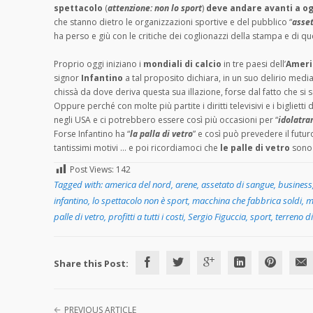
spettacolo
(
attenzione: non lo sport
)
deve andare avanti a og
che stanno dietro le organizzazioni sportive e del pubblico “
asset
ha perso e giù con le critiche dei coglionazzi della stampa e di quel
Proprio oggi iniziano i
mondiali di calcio
in tre paesi dell’
Ameri
signor
Infantino
a tal proposito dichiara, in un suo delirio mediat
chissà da dove deriva questa sua illazione, forse dal fatto che si s
Oppure perché con molte più partite i diritti televisivi e i biglie
negli USA e ci potrebbero essere così più occasioni per “
idolatra
Forse Infantino ha “
la palla di vetro
” e così può prevedere il futur
tantissimi motivi … e poi ricordiamoci che
le palle di vetro
sono 
Post Views:
142
Tagged with:
america del nord
,
arene
,
assetato di sangue
,
business
infantino
,
lo spettacolo non è sport
,
macchina che fabbrica soldi
,
m
palle di vetro
,
profitti a tutti i costi
,
Sergio Figuccia
,
sport
,
terreno di
Share this Post:
PREVIOUS ARTICLE