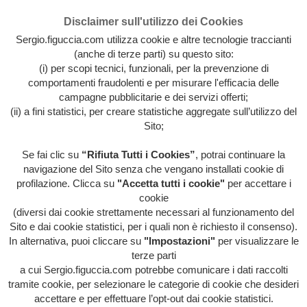
Disclaimer sull'utilizzo dei Cookies
Sergio.figuccia.com utilizza cookie e altre tecnologie traccianti
(anche di terze parti) su questo sito:
(i) per scopi tecnici, funzionali, per la prevenzione di
comportamenti fraudolenti e per misurare l'efficacia delle
campagne pubblicitarie e dei servizi offerti;
(ii) a fini statistici, per creare statistiche aggregate sull’utilizzo del
Sito;
Se fai clic su
“Rifiuta Tutti i Cookies”
, potrai continuare la
Archivio intera attività artistica di Sergio Figuccia & Opinionismo
navigazione del Sito senza che vengano installati cookie di
personale
profilazione. Clicca su
"Accetta tutti i cookie"
per accettare i
MENU
cookie
(diversi dai cookie strettamente necessari al funzionamento del
Sito e dai cookie statistici, per i quali non è richiesto il consenso).
In alternativa, puoi cliccare su
"Impostazioni"
per visualizzare le
HOME
/
TRAVERSIE METROPOLITANE
terze parti
a cui Sergio.figuccia.com potrebbe comunicare i dati raccolti
tramite cookie, per selezionare le categorie di cookie che desideri
accettare e per effettuare l’opt-out dai cookie statistici.