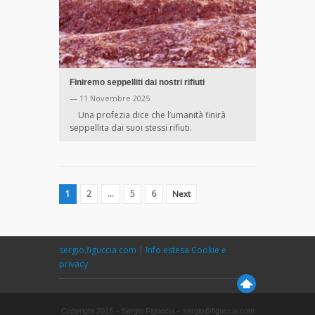
Finiremo seppelliti dai nostri rifiuti
— 11 Novembre 2025
Una profezia dice che l’umanità finirà
seppellita dai suoi stessi rifiuti.
1
2
…
5
6
Next
sergio.figuccia.com
|
Info estesa Cookie e
privacy
Copyright 2015 – Sergio Figuccia – sergio@figuccia.com