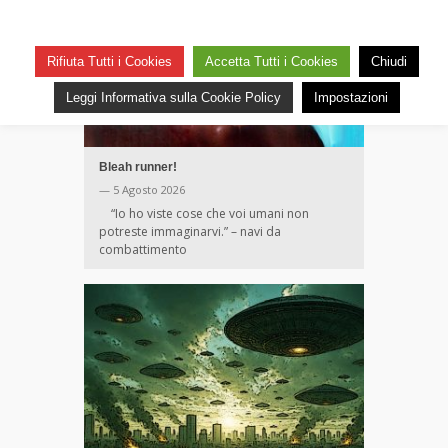
Rifiuta Tutti i Cookies
Accetta Tutti i Cookies
Chiudi
Leggi Informativa sulla Cookie Policy
Impostazioni
Bleah runner!
— 5 Agosto 2026
“Io ho viste cose che voi umani non
potreste immaginarvi.” – navi da
combattimento