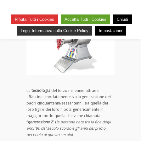
su
— 20 Novembre 2023
Commenti disabilitati
Cosa
19
resterà?
Rifiuta Tutti i Cookies
Accetta Tutti i Cookies
Chiudi
Leggi Informativa sulla Cookie Policy
Impostazioni
La
tecnologia
del terzo millennio attrae e
affascina smodatamente sia la generazione dei
padri cinquantenni/sessantenni, sia quella dei
loro figli e dei loro nipoti; genericamente in
maggior modo quella che viene chiamata
“
generazione Z
” (
le persone nate tra la fine degli
anni ’90 del secolo scorso e gli anni del primo
decennio di questo secolo
).