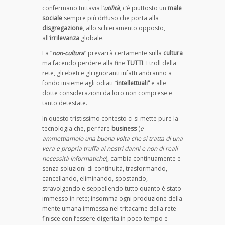
confermano tuttavia l’
utilità
, c’è piuttosto un
male
sociale
sempre più diffuso che porta alla
disgregazione
, allo schieramento opposto,
all’
irrilevanza
globale.
La “
non-cultura
” prevarrà certamente sulla
cultura
ma facendo perdere alla fine
TUTTI
. I troll della
rete, gli ebeti e gli ignoranti infatti andranno a
fondo insieme agli odiati “
intellettuali”
e alle
dotte considerazioni da loro non comprese e
tanto detestate.
In questo tristissimo contesto ci si mette pure la
tecnologia che, per fare
business
(
e
ammettiamolo una buona volta che si tratta di una
vera e propria truffa ai nostri danni e non di reali
necessità informatiche
), cambia continuamente e
senza soluzioni di continuità, trasformando,
cancellando, eliminando, spostando,
stravolgendo e seppellendo tutto quanto è stato
immesso in rete; insomma ogni produzione della
mente umana immessa nel tritacarne della rete
finisce con l’essere digerita in poco tempo e