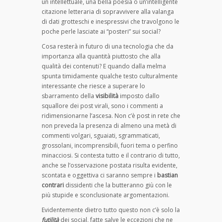
un intellettuale, una bella poesia o un’intelligente
citazione letteraria di sopravvivere alla valanga
di dati grotteschi e inespressivi che travolgono le
poche perle lasciate ai “posteri” sui social?
Cosa resterà in futuro di una tecnologia che da
importanza alla quantità piuttosto che alla
qualità dei contenuti? E quando dalla melma
spunta timidamente qualche testo culturalmente
interessante che riesce a superare lo
sbarramento della
visibilità
imposto dallo
squallore dei post virali, sono i commenti a
ridimensionarne l’ascesa. Non c’è post in rete che
non preveda la presenza di almeno una metà di
commenti volgari, sguaiati, sgrammaticati,
grossolani, incomprensibili, fuori tema o perfino
minacciosi. Si contesta tutto e il contrario di tutto,
anche se l’osservazione postata risulta evidente,
scontata e oggettiva ci saranno sempre i
bastian
contrari
dissidenti che la butteranno giù con le
più stupide e sconclusionate argomentazioni.
Evidentemente dietro tutto questo non c’è solo la
futilità
dei social, fatte salve le eccezioni che ne