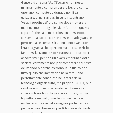
Gente più anziana (
dai 75 in su
) o non riesce
minimamente a comprendere le logiche con cui
operano i computer, e dunque non li sa
utilizzare, o, nei rari casi in cui si riscontrano
“
vecchi prodigiosi
” che sanno dove mettere le
mani nel mondo digitale, viene fuori che questa
capacità, che sa di miracoloso in quest’epoca
che tende a isolare chi non riesce ad adeguarsi, è
però fine a se stessa. Gli utenti tanto avanti con
l’età anagrafica che operano sui pc e sul web lo
fanno esclusivamente per curiosità, per sentirsi
ancora “vivi”, per non ritrovarsi emarginati dalla
società, certamente non per competere col resto
del mondo o perché credono in un futuro per
tutto quello che immettono nella rete. Sono
perfettamente consci che nella sfera della
tecnologia digitale tutto, ma proprio TUTTO, può
cambiare in un nanosecondo per il semplice
volere schizoide di chi gestisce i portali, i social,
le piattaforme web, i media on line. Tutto si
evolve, o si involve nella maggior parte dei casi,
per fare nuovi business, per fidelizzare gli utenti