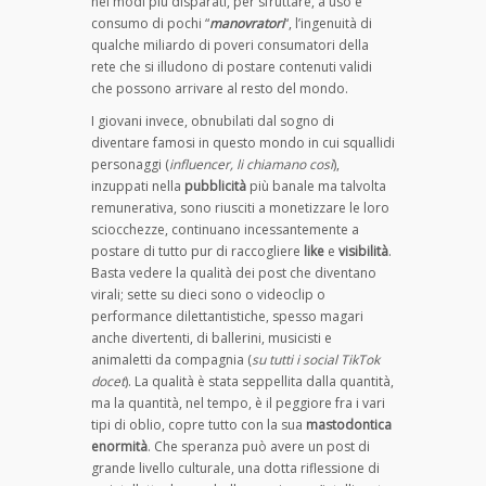
nei modi più disparati, per sfruttare, a uso e
consumo di pochi “
manovratori
“, l’ingenuità di
qualche miliardo di poveri consumatori della
rete che si illudono di postare contenuti validi
che possono arrivare al resto del mondo.
I giovani invece, obnubilati dal sogno di
diventare famosi in questo mondo in cui squallidi
personaggi (
influencer, li chiamano così
),
inzuppati nella
pubblicità
più banale ma talvolta
remunerativa, sono riusciti a monetizzare le loro
sciocchezze, continuano incessantemente a
postare di tutto pur di raccogliere
like
e
visibilità
.
Basta vedere la qualità dei post che diventano
virali; sette su dieci sono o videoclip o
performance dilettantistiche, spesso magari
anche divertenti, di ballerini, musicisti e
animaletti da compagnia (
su tutti i social TikTok
docet
). La qualità è stata seppellita dalla quantità,
ma la quantità, nel tempo, è il peggiore fra i vari
tipi di oblio, copre tutto con la sua
mastodontica
enormità
. Che speranza può avere un post di
grande livello culturale, una dotta riflessione di