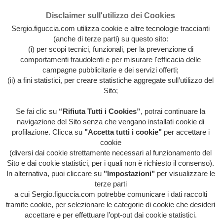
Disclaimer sull'utilizzo dei Cookies
Sergio.figuccia.com utilizza cookie e altre tecnologie traccianti
(anche di terze parti) su questo sito:
(i) per scopi tecnici, funzionali, per la prevenzione di
comportamenti fraudolenti e per misurare l'efficacia delle
campagne pubblicitarie e dei servizi offerti;
(ii) a fini statistici, per creare statistiche aggregate sull’utilizzo del
Sito;
Se fai clic su
“Rifiuta Tutti i Cookies”
, potrai continuare la
Archivio intera attività artistica di Sergio Figuccia & Opinionismo
navigazione del Sito senza che vengano installati cookie di
personale
profilazione. Clicca su
"Accetta tutti i cookie"
per accettare i
MENU
cookie
(diversi dai cookie strettamente necessari al funzionamento del
Sito e dai cookie statistici, per i quali non è richiesto il consenso).
In alternativa, puoi cliccare su
"Impostazioni"
per visualizzare le
HOME
/
EVIDENZA
/
HOME
/
LIBERA-
terze parti
MENTE
/
QUESTA FOLLE SOCIETÀ
/
SOCIAL
MENTWORK
/
VOCI DALL'INTERNO
/
COSA RESTERÀ?
a cui Sergio.figuccia.com potrebbe comunicare i dati raccolti
tramite cookie, per selezionare le categorie di cookie che desideri
accettare e per effettuare l’opt-out dai cookie statistici.
Cosa resterà?