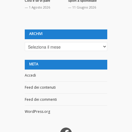
Così è se vi pare
Sport a sportellate
Sfida inaccet
— 1 Agosto 2026
— 11 Giugno 2026
— 29 Maggio
ARCHIVI
Archivi
META
Accedi
Feed dei contenuti
Feed dei commenti
WordPress.org