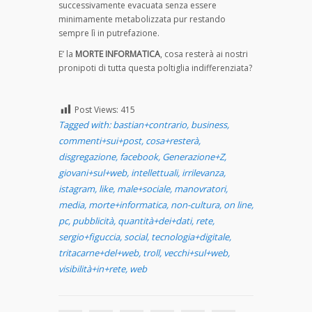
successivamente evacuata senza essere
minimamente metabolizzata pur restando
sempre lì in putrefazione.
E’ la
MORTE INFORMATICA
, cosa resterà ai nostri
pronipoti di tutta questa poltiglia indifferenziata?
Post Views:
415
Tagged with:
bastian+contrario
,
business
,
commenti+sui+post
,
cosa+resterà
,
disgregazione
,
facebook
,
Generazione+Z
,
giovani+sul+web
,
intellettuali
,
irrilevanza
,
istagram
,
like
,
male+sociale
,
manovratori
,
media
,
morte+informatica
,
non-cultura
,
on line
,
pc
,
pubblicità
,
quantità+dei+dati
,
rete
,
sergio+figuccia
,
social
,
tecnologia+digitale
,
tritacarne+del+web
,
troll
,
vecchi+sul+web
,
visibilità+in+rete
,
web