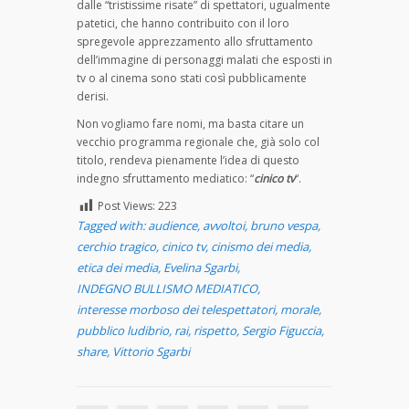
dalle “tristissime risate” di spettatori, ugualmente
patetici, che hanno contribuito con il loro
spregevole apprezzamento allo sfruttamento
dell’immagine di personaggi malati che esposti in
tv o al cinema sono stati così pubblicamente
derisi.
Non vogliamo fare nomi, ma basta citare un
vecchio programma regionale che, già solo col
titolo, rendeva pienamente l’idea di questo
indegno sfruttamento mediatico: “
cinico tv
“.
Post Views:
223
Tagged with:
audience
,
avvoltoi
,
bruno vespa
,
cerchio tragico
,
cinico tv
,
cinismo dei media
,
etica dei media
,
Evelina Sgarbi
,
INDEGNO BULLISMO MEDIATICO
,
interesse morboso dei telespettatori
,
morale
,
pubblico ludibrio
,
rai
,
rispetto
,
Sergio Figuccia
,
share
,
Vittorio Sgarbi