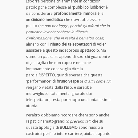
Esporre persone chiaramente in condizioni
patologiche complesse al “
pubblico ludibrio
” è
da considerare
profondamente immorale
; è
un
cinismo mediatico
che dovrebbe essere
punito (
se non per legge, perché gli infami che lo
praticano invocherebbero la “libertà
d’informazione” che in realtà è ben altra cosa
)
almeno con il
rifiuto dei telespettatori di voler
assistere a questo indecoroso spettacolo
. Ma
siamo un paese strapieno di sporchi guardoni e
di gentaglia che non capisce neanche
lontanamente cosa voglia dire la
parola
RISPETTO
, quindi sperare che queste
“performance” di
bruno vespa
(
e di altri come lui
)
vengano vietate dalla
rai
o, e sarebbe
meraviglioso, totalmente ignorate dai
telespettatori, resta purtroppo una lontanissima
utopia.
Peraltro dobbiamo ricordare che vi sono anche
registi cinematografici (
o presunti tali
) che su
questa tipologia di
BULLISMO
sono riusciti a
costruirsi perfino intere carriere, aiutati appunto