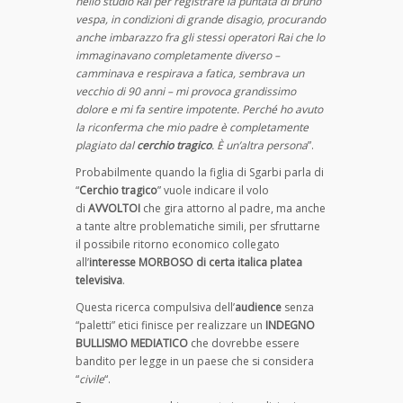
nello studio Rai per registrare la puntata di bruno
vespa, in condizioni di grande disagio, procurando
anche imbarazzo fra gli stessi operatori Rai che lo
immaginavano completamente diverso –
camminava e respirava a fatica, sembrava un
vecchio di 90 anni – mi provoca grandissimo
dolore e mi fa sentire impotente. Perché ho avuto
la riconferma che mio padre è completamente
plagiato dal
cerchio tragico
. È un’altra persona
”.
Probabilmente quando la figlia di Sgarbi parla di
“
Cerchio tragico
” vuole indicare il volo
di
AVVOLTOI
che gira attorno al padre, ma anche
a tante altre problematiche simili, per sfruttarne
il possibile ritorno economico collegato
all’
interesse MORBOSO di certa italica platea
televisiva
.
Questa ricerca compulsiva dell’
audience
senza
“paletti” etici finisce per realizzare un
INDEGNO
BULLISMO MEDIATICO
che dovrebbe essere
bandito per legge in un paese che si considera
“
civile
“.