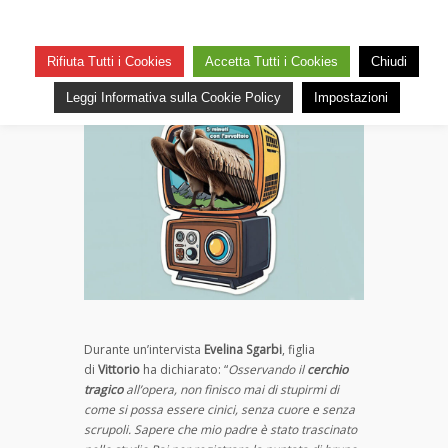
Tele Avvoltoi
su
— 15 Novembre 2025
Commenti disabilitati
Rifiuta Tutti i Cookies
Accetta Tutti i Cookies
Chiudi
Tele
14
Avvoltoi
Leggi Informativa sulla Cookie Policy
Impostazioni
Durante un’intervista
Evelina Sgarbi
, figlia
di
Vittorio
ha dichiarato: “
Osservando il
cerchio
tragico
all’opera, non finisco mai di stupirmi di
come si possa essere cinici, senza cuore e senza
scrupoli. Sapere che mio padre è stato trascinato