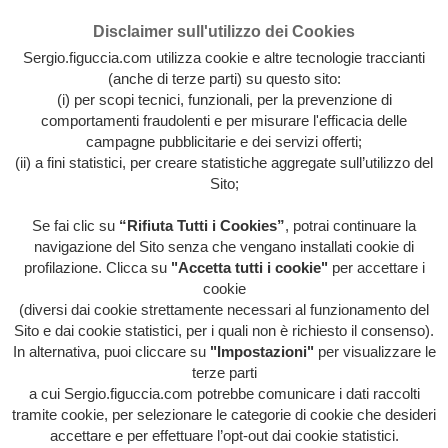
Disclaimer sull'utilizzo dei Cookies
Sergio.figuccia.com utilizza cookie e altre tecnologie traccianti
(anche di terze parti) su questo sito:
(i) per scopi tecnici, funzionali, per la prevenzione di
comportamenti fraudolenti e per misurare l'efficacia delle
campagne pubblicitarie e dei servizi offerti;
(ii) a fini statistici, per creare statistiche aggregate sull’utilizzo del
Sito;
Se fai clic su
“Rifiuta Tutti i Cookies”
, potrai continuare la
Archivio intera attività artistica di Sergio Figuccia & Opinionismo
navigazione del Sito senza che vengano installati cookie di
personale
profilazione. Clicca su
"Accetta tutti i cookie"
per accettare i
MENU
cookie
(diversi dai cookie strettamente necessari al funzionamento del
Sito e dai cookie statistici, per i quali non è richiesto il consenso).
In alternativa, puoi cliccare su
"Impostazioni"
per visualizzare le
HOME
/
EVENTI
/
EVIDENZA
/
HOME
/
HORROR
terze parti
TV
/
IL POTERE DA POTARE
/
ITALIA ITALIA
ITALIA
/
LIBERA-MENTE
/
ORRORI DI
a cui Sergio.figuccia.com potrebbe comunicare i dati raccolti
STAMPA
/
QUESTA FOLLE SOCIETÀ
/
VOCI
tramite cookie, per selezionare le categorie di cookie che desideri
DALL'INTERNO
/
TELE AVVOLTOI
accettare e per effettuare l’opt-out dai cookie statistici.