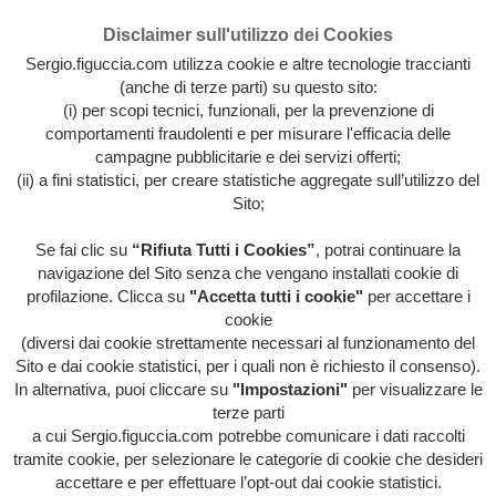
Disclaimer sull'utilizzo dei Cookies
Sergio.figuccia.com utilizza cookie e altre tecnologie traccianti
(anche di terze parti) su questo sito:
(i) per scopi tecnici, funzionali, per la prevenzione di
comportamenti fraudolenti e per misurare l'efficacia delle
campagne pubblicitarie e dei servizi offerti;
(ii) a fini statistici, per creare statistiche aggregate sull’utilizzo del
Sito;
Se fai clic su
“Rifiuta Tutti i Cookies”
, potrai continuare la
Archivio intera attività artistica di Sergio Figuccia & Opinionismo
navigazione del Sito senza che vengano installati cookie di
personale
profilazione. Clicca su
"Accetta tutti i cookie"
per accettare i
MENU
cookie
(diversi dai cookie strettamente necessari al funzionamento del
Sito e dai cookie statistici, per i quali non è richiesto il consenso).
In alternativa, puoi cliccare su
"Impostazioni"
per visualizzare le
HOME
/
EVENTI
/
EVIDENZA
/
HOME
/
IL POTERE
terze parti
DA POTARE
/
LIBERA-MENTE
/
ORRORI DI
STAMPA
/
QUESTA FOLLE SOCIETÀ
/
TRAVERSIE
a cui Sergio.figuccia.com potrebbe comunicare i dati raccolti
METROPOLITANE
/
VOCI DALL'INTERNO
/
LE
tramite cookie, per selezionare le categorie di cookie che desideri
EUROLEGGI DEL CAVOLO
accettare e per effettuare l’opt-out dai cookie statistici.