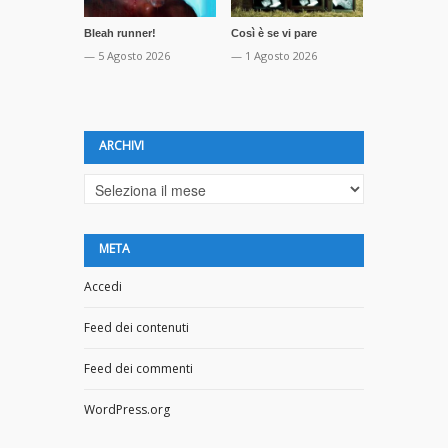
Bleah runner!
Così è se vi pare
La profezia 
Orwell
— 5 Agosto 2026
— 1 Agosto 2026
— 16 Luglio 
ARCHIVI
Archivi
META
Accedi
Feed dei contenuti
Feed dei commenti
WordPress.org