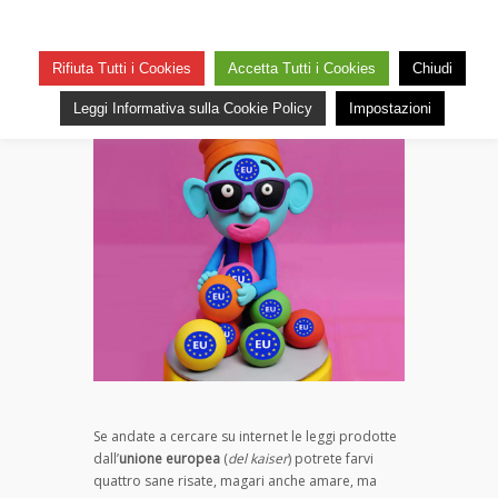
Le euroleggi del cavolo
su
— 14 Novembre 2025
Commenti disabilitati
Rifiuta Tutti i Cookies
Accetta Tutti i Cookies
Chiudi
Le
17
euroleggi
Leggi Informativa sulla Cookie Policy
Impostazioni
del
cavolo
Se andate a cercare su internet le leggi prodotte
dall’
unione europea
(
del kaiser
) potrete farvi
quattro sane risate, magari anche amare, ma