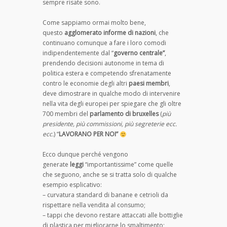
sempre risate sono.
Come sappiamo ormai molto bene,
questo
agglomerato informe di nazioni
, che
continuano comunque a fare i loro comodi
indipendentemente dal “
governo centrale”
,
prendendo decisioni autonome in tema di
politica estera e competendo sfrenatamente
contro le economie degli altri
paesi membri
,
deve dimostrare in qualche modo di intervenire
nella vita degli europei per spiegare che gli oltre
700 membri del
parlamento di bruxelles
(
più
presidente, più commissioni, più segreterie ecc.
ecc.
) “
LAVORANO PER NOI”
Ecco dunque perché vengono
generate
leggi
“importantissime” come quelle
che seguono, anche se si tratta solo di qualche
esempio esplicativo:
– curvatura standard di banane e cetrioli da
rispettare nella vendita al consumo;
– tappi che devono restare attaccati alle bottiglie
di plastica per migliorarne lo smaltimento;