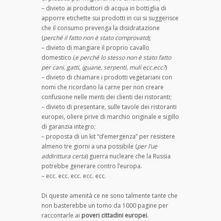
– divieto ai produttori di acqua in bottiglia di
apporre etichette sui prodotti in cui si suggerisce
che il consumo prevenga la disidratazione
(
perché il fatto non è stato comprovato
);
– divieto di mangiare il proprio cavallo
domestico (
e perché lo stesso non è stato fatto
per cani, gatti, iguane, serpenti, muli ecc.ecc?
)
– divieto di chiamare i prodotti vegetariani con
nomi che ricordano la carne per non creare
confusione nelle menti dei clienti dei ristoranti;
– divieto di presentare, sulle tavole dei ristoranti
europei, oliere prive di marchio originale e sigillo
di garanzia integro;
– proposta di un kit “d’emergenza” per resistere
almeno tre giorni a una possibile (
per l’ue
addirittura certa
) guerra nucleare che la Russia
potrebbe generare contro l’europa.
– ecc. ecc. ecc. ecc. ecc.
Di queste amenità ce ne sono talmente tante che
non basterebbe un tomo da 1000 pagine per
raccontarle ai
poveri cittadini europei
.