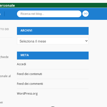
personale
a
TTO DEI
ARCHIVI
Archivi
META
 chiede
Accedi
Feed dei contenuti
onale al
Feed dei commenti
WordPress.org
nei