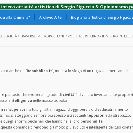
 intera attività artistica di Sergio Figuccia & Opinionismo 
ia alla Chimera”
Archivio Arte
Biografia artistica di Sergio Figucci
E SOCIETÀ
/
TRAVERSIE METROPOLITANE
/
VOCI DALL'INTERNO
/
IL MISERO INTELLE
stato anche da “
Repubblica.it
“, mostra lo sfogo di un ragazzo americano che
e piuttosto che evolvere. Il grado di
civiltà
è divenuto inversamente proporzi
ce l’
intelligenza
nelle masse popolari.
irsi “superiori”
a tutti gli altri, i ragazzi d’oggi, peraltro diseducati in merito
ossimo, si atteggiano sempre più spesso a tracotanti
teppistelli
da strapazzo,
 e quegli enormi buchi neri che hanno nelle loro
personalità
.
rti questa domanda ti rendono già molto più evoluto e intelligente dei tuoi coeta