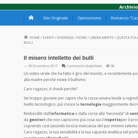
Archivio
Sito Originale
Opinionismo
Romanzo “Cacc
HOME
/
EVENTI
/
EVIDENZA
/
HOME
/
LIBERA-MENTE
/
QUESTA FOLL
BULLI
Il misero intelletto dei bulli
su
— 18 Dicembre 2017
Commenti disabilitati
58
Il
Un video virale che ha fatto il giro del mondo, e recentemente po
misero
alla madre perché esiste il bullismo.
intelletto
Caro ragazzo, ti chiedi perché?
dei
bulli
Sei troppo giovane per capire che la razza umana tende a regredir
livello tecnologico; più cresce la
tecnologia
maggiormente decres
Rimbecilliti dall’
informatica
e dalla corsa alla “necessità” di
sent
da
genitori
che non capiscono più cos
a sia il
rispetto
per il pr
coprendo così (
secondo loro
) la mancanza del pur minimo talento
Caro ragazzo, la tua sensibilità e la tua capacità analitica nel po