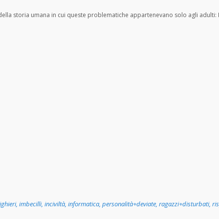
 della storia umana in cui queste problematiche appartenevano solo agli adulti:
ghieri
,
imbecilli
,
inciviltà
,
informatica
,
personalità+deviate
,
ragazzi+disturbati
,
ri