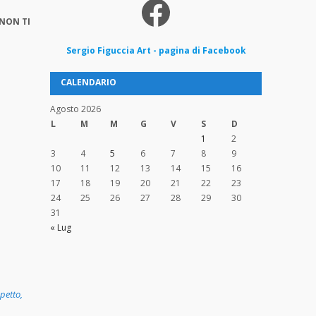
Facebook
NON TI
Sergio
Figuccia
Art - pagina di Facebook
CALENDARIO
Agosto 2026
L
M
M
G
V
S
D
1
2
3
4
5
6
7
8
9
10
11
12
13
14
15
16
17
18
19
20
21
22
23
24
25
26
27
28
29
30
31
« Lug
spetto
,