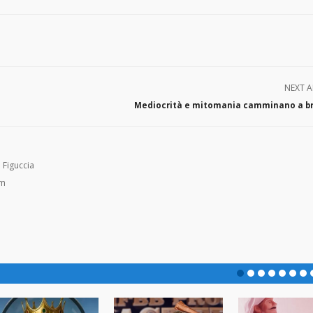
NEXT A
Mediocrità e mitomania camminano a b
 Figuccia
om