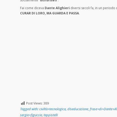
socialmente “
disturbati
“.
Fai come diceva
Dante
Alighieri
diversi secoli fa, in un periodo
CURAR DI LORO, MA GUARDA E PASSA
.
Post Views:
389
Tagged with:
civiltà+tecnologica
,
diseducazione
,
frase+di+Dante+Ali
sergio+figuccia
,
teppistelli