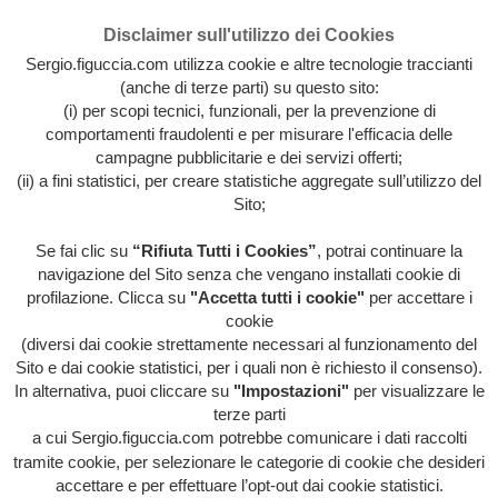
Disclaimer sull'utilizzo dei Cookies
Sergio.figuccia.com utilizza cookie e altre tecnologie traccianti
(anche di terze parti) su questo sito:
(i) per scopi tecnici, funzionali, per la prevenzione di
comportamenti fraudolenti e per misurare l'efficacia delle
campagne pubblicitarie e dei servizi offerti;
(ii) a fini statistici, per creare statistiche aggregate sull’utilizzo del
Sito;
Se fai clic su
“Rifiuta Tutti i Cookies”
, potrai continuare la
Archivio intera attività artistica di Sergio Figuccia & Opinionismo
navigazione del Sito senza che vengano installati cookie di
personale
profilazione. Clicca su
"Accetta tutti i cookie"
per accettare i
MENU
cookie
(diversi dai cookie strettamente necessari al funzionamento del
Sito e dai cookie statistici, per i quali non è richiesto il consenso).
In alternativa, puoi cliccare su
"Impostazioni"
per visualizzare le
HOME
/
ARTE A
terze parti
GOGÒ
/
EVIDENZA
/
HOME
/
HORROR TV
/
LIBERA-
MENTE
/
ORRORI DI STAMPA
/
QUESTA FOLLE
a cui Sergio.figuccia.com potrebbe comunicare i dati raccolti
SOCIETÀ
/
SOCIAL MENTWORK
/
VOCI
tramite cookie, per selezionare le categorie di cookie che desideri
DALL'INTERNO
/
RESTEREMO SEPOLTI DALLA
accettare e per effettuare l’opt-out dai cookie statistici.
“SPAZZACULTURA”