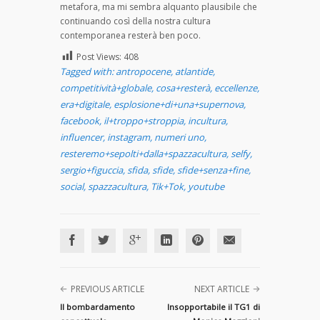
metafora, ma mi sembra alquanto plausibile che
continuando così della nostra cultura
contemporanea resterà ben poco.
Post Views:
408
Tagged with:
antropocene
,
atlantide
,
competitività+globale
,
cosa+resterà
,
eccellenze
,
era+digitale
,
esplosione+di+una+supernova
,
facebook
,
il+troppo+stroppia
,
incultura
,
influencer
,
instagram
,
numeri uno
,
resteremo+sepolti+dalla+spazzacultura
,
selfy
,
sergio+figuccia
,
sfida
,
sfide
,
sfide+senza+fine
,
social
,
spazzacultura
,
Tik+Tok
,
youtube
PREVIOUS ARTICLE
NEXT ARTICLE
Il bombardamento
Insopportabile il TG1 di