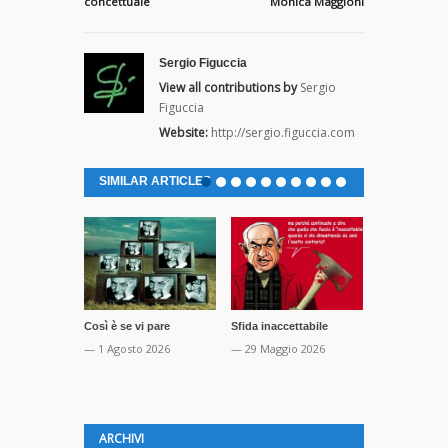
concettuale
Monica Maggioni
Sergio Figuccia
View all contributions by
Sergio
Figuccia
Website:
http://sergio.figuccia.com
SIMILAR ARTICLES
Così è se vi pare
Sfida inaccettabile
Eutanasia dei
— 1 Agosto 2026
— 29 Maggio 2026
— 25 Maggio
ARCHIVI