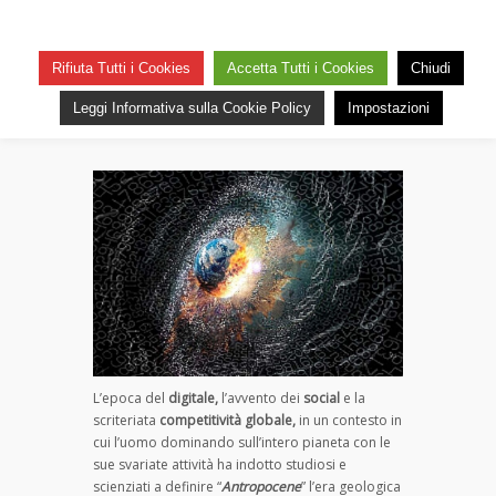
Resteremo sepolti dalla
“spazzacultura”
Rifiuta Tutti i Cookies
Accetta Tutti i Cookies
Chiudi
su
— 26 Novembre 2022
Commenti disabilitati
Leggi Informativa sulla Cookie Policy
Impostazioni
Resteremo
16
sepolti
dalla
“spazzacultura”
L’epoca del
digitale,
l’avvento dei
social
e la
scriteriata
competitività globale,
in un contesto in
cui l’uomo dominando sull’intero pianeta con le
sue svariate attività ha indotto studiosi e
scienziati a definire “
Antropocene
” l’era geologica