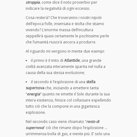
stroppia
, come dice il noto proverbio per
indicare la negatività di ogni eccesso.
Cosa resterà? Che troveranno i nostri nipoti
dell’epoca folle, insensata e stolta che stiamo
vivendo? L’enorme massa dell’incultura
seppellirà quasi certamente le pochissime perle
che l’umanità riuscirà ancora a produrre.
Al riguardo mi vengono in mente due esempi:
il primo è il mito di
Atlantide
, una grande
civiltà avanzata interamente sparita nel nulla a
causa della sua stessa evoluzione;
il secondo è l’esplosione di una
stella
supernova
che, iniziando a emettere tanta
“
energia
” quanto ne emette il Sole durante la sua
intera esistenza, finisce col collassare espellendo
tutto ciò che la compone in una gigantesca
esplosione.
Nel secondo caso viene chiamato “
resto di
supernova
” ciò che rimane dopo l’esplosione …
un’immensa bolla di gas, e niente più. E’ solo una