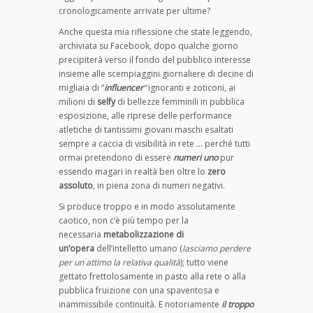
cronologicamente arrivate per ultime?
Anche questa mia riflessione che state leggendo,
archiviata su Facebook, dopo qualche giorno
precipiterà verso il fondo del pubblico interesse
insieme alle scempiaggini giornaliere di decine di
migliaia di “
influencer
”
ignoranti e zoticoni, ai
milioni di
selfy
di bellezze femminili in pubblica
esposizione, alle riprese delle performance
atletiche di tantissimi giovani maschi esaltati
sempre a caccia di visibilità in rete … perché tutti
ormai pretendono di essere
numeri uno
pur
essendo magari in realtà ben oltre lo
zero
assoluto
, in piena zona di numeri negativi.
Si produce troppo e in modo assolutamente
caotico, non c’è più tempo per la
necessaria
metabolizzazione di
un’opera
dell’intelletto umano (
lasciamo perdere
per un attimo la relativa qualità
); tutto viene
gettato frettolosamente in pasto alla rete o alla
pubblica fruizione con una spaventosa e
inammissibile continuità. E notoriamente
i
l troppo