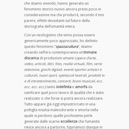
che stiamo vivendo, hanno generato un
fenomeno storico nuovo ancora preso poco in
considerazione ma che produrrà, secondo il mio
parere, effetti devastanti sul futuro della
storiografia dell’umanità intera.
Con un neologismo che temo possa essere
genericamente poco apprezzato, ho definito
questo fenomeno “
spazzacultura
“, stiamo
creando nell’era contemporanea un’
immane
discarica
di produzioni umane (
opere d’arte,
video, articoli, libri, foto, realtà virtuali, film, serie
televisive, giochi digitali, eventi sportivi artistici e
culturali, nuovi sport, spettacoli teatrali, prodotti tv
e di intrattenimento, concerti, brani musicali, ecc.
ecc. ecc. ecc.
) tanto
indefinita
e
amorfa
da
vanificare quel poco lavoro di qualità che è stato
realizzato o che forse si potrà ancora realizzare.
Tutto appare già oggi impiastricciato in una
poltiglia insulsa maleodorante e smorta nella
quale si perdono quelle pochissime perle
generate dalle scarne
eccellenze
che l’umanità
riesce ancora a partorire, figuriamoci dunque in