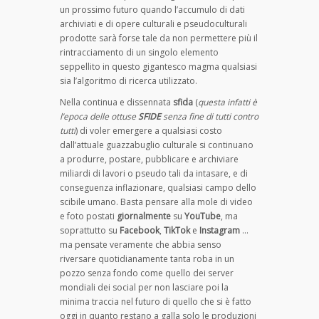
un prossimo futuro quando l’accumulo di dati
archiviati e di opere culturali e pseudoculturali
prodotte sarà forse tale da non permettere più il
rintracciamento di un singolo elemento
seppellito in questo gigantesco magma qualsiasi
sia l’algoritmo di ricerca utilizzato.
Nella continua e dissennata
sfida
(
questa infatti è
l’epoca delle ottuse
SFIDE
senza fine di tutti contro
tutti
) di voler emergere a qualsiasi costo
dall’attuale guazzabuglio culturale si continuano
a produrre, postare, pubblicare e archiviare
miliardi di lavori o pseudo tali da intasare, e di
conseguenza inflazionare, qualsiasi campo dello
scibile umano. Basta pensare alla mole di video
e foto postati
giornalmente
su
YouTube
, ma
soprattutto su
Facebook
,
TikTok
e
Instagram
…
ma pensate veramente che abbia senso
riversare quotidianamente tanta roba in un
pozzo senza fondo come quello dei server
mondiali dei social per non lasciare poi la
minima traccia nel futuro di quello che si è fatto
oggi in quanto restano a galla solo le produzioni