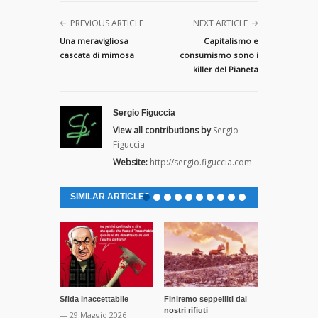
PREVIOUS ARTICLE
NEXT ARTICLE
Una meravigliosa
Capitalismo e
cascata di mimosa
consumismo sono i
killer del Pianeta
Sergio Figuccia
View all contributions by
Sergio
Figuccia
Website:
http://sergio.figuccia.com
SIMILAR ARTICLES
Sfida inaccettabile
Finiremo seppelliti dai
Gli esaltati 
nostri rifiuti
marciume soc
— 29 Maggio 2026