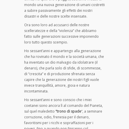
mondo una nuova generazione di umani costretti
a subire passivamente gli effetti dei nostri
disastri e delle nostre scelte insensate.
Ora sono loro ad accusarci delle nostre
scelleratezze e della “violenza” che abbiamo
fatto sulle generazioni successive imponendo
loro tutto questo scempio.
Ho sessant’anni e appartengo alla generazione
che ha rovinato il mondo e la società umana, che
ha inventato un dio malvagio da idolatrare (il
denaro), che parla solo di sfide, di scommesse,
di “crescita” e di produzione sfrenata senza
capire che la generazione dei nostri figli vuole
invece tranquillità, amore, gioia e natura
incontaminata.
Ho sessant’anni e sono conscio che i miei
coetanei sono ancora lì al comando del Pianeta,
sul quel maledetto
“trono di spade
“, a seminare
corruzione, odio, frenesia per il denaro,
favoritismi per i ricchi e sopraffazioni per i
poveri, fino a quando non finiranno col