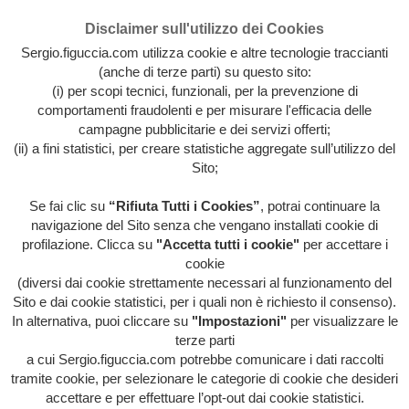
Disclaimer sull'utilizzo dei Cookies
Sergio.figuccia.com utilizza cookie e altre tecnologie traccianti
(anche di terze parti) su questo sito:
(i) per scopi tecnici, funzionali, per la prevenzione di
comportamenti fraudolenti e per misurare l'efficacia delle
campagne pubblicitarie e dei servizi offerti;
(ii) a fini statistici, per creare statistiche aggregate sull’utilizzo del
Sito;
Se fai clic su
“Rifiuta Tutti i Cookies”
, potrai continuare la
Archivio intera attività artistica di Sergio Figuccia & Opinionismo
navigazione del Sito senza che vengano installati cookie di
personale
profilazione. Clicca su
"Accetta tutti i cookie"
per accettare i
MENU
cookie
(diversi dai cookie strettamente necessari al funzionamento del
Sito e dai cookie statistici, per i quali non è richiesto il consenso).
In alternativa, puoi cliccare su
"Impostazioni"
per visualizzare le
HOME
/
EVIDENZA
/
HOME
/
IL POTERE DA
terze parti
POTARE
/
ITALIA ITALIA ITALIA
/
QUESTA FOLLE
SOCIETÀ
/
VOCI DALL'INTERNO
/
LA DEGENERAZIONE
a cui Sergio.figuccia.com potrebbe comunicare i dati raccolti
DI UNA GENERAZIONE
tramite cookie, per selezionare le categorie di cookie che desideri
accettare e per effettuare l’opt-out dai cookie statistici.