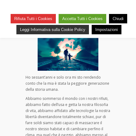
La degenerazione di una
generazione
su
— 28 Aprile 2019
Commenti disabilitati
Rifiuta Tutti i Cookies
Accetta Tutti i Cookies
Chiudi
La
44
degenerazione
Leggi Informativa sulla Cookie Policy
Impostazioni
di
una
generazione
Ho sessant’anni e solo ora mi sto rendendo
conto che la mia è stata la peggiore generazione
della storia umana.
Abbiamo sommerso il mondo con i nostri rifiuti,
abbiamo fatto dell’usa e getta la nostra filosofia
di vita, abbiamo affidato alle tecnologie la nostra
libertà diventandone totalmente schiavi, pur di
fare soldi siamo stati capaci di massacrare il
nostro stesso habitat e di cambiare perfino il
clima, ma quel che è peggio, abbiamo messo al