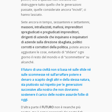
distruggere tutto quello che le generazioni
passate, quelle considerate ancora “incivili“, ci
hanno lasciato.
Siete ancora in tempo, sessantenni e settantenni,
massoni, intrallazzisti, mafiosi, imprenditori
spregiudicati e pregiudicati imprenditori,
dirigenti di aziende che inquinano e inquinatori
di aziende sulla direzione sbagliata, politici
corrotti e corruttori della politica
, potete ancora
aggiustare le cose, evitando di “sfidare” ogni
giorno il resto del mondo e di “scommettere” su
alcunché.
Il futuro di una civiltà non si basa né sulle sfide né
sulle scommesse né sull’arraffare potere e
denaro a scapito degli altri e della stessa natura,
sta piuttosto sul rispetto per le generazioni
successive alla nostra che non dovranno
sostenere il carico delle nostre assurde follie di
oggi.
D’altra parte il
FUTURO
non è neanche più