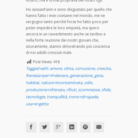
nostro, ma è ormai proprietà dei nostri figli.
Ho sessant’anni e sono disgustato per quello che
hanno fatto i miei coetanei nel mondo, me ne
vergogno tanto perché forse ho fatto poco per
poter impedire le loro empietà, ma spero
ancora in un ravvedimento anche se tardivo e
nella forte reazione dei nostri giovani che,
sicuramente, stanno dimostrando più coscienza
di noi adulti cresciuti male.
Post Views:
418
Tagged with:
amore
,
clima
,
corruzione
,
crescita
,
frenesia+per+il+denaro
,
generazione
,
gioia
,
habitat
,
natura+incontaminata
,
odio
,
produzione+sfrenata
,
rifiuti
,
scommesse
,
sfide
,
tecnologie
,
tranquillità
,
trono+di+spade
,
usa+e+getta