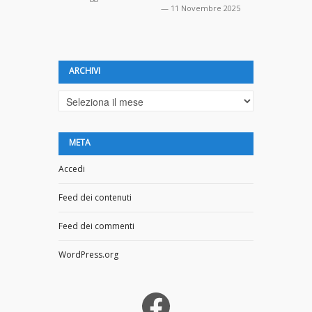
— 11 Novembre 2025
— 20 Ottobre
ARCHIVI
Archivi
META
Accedi
Feed dei contenuti
Feed dei commenti
WordPress.org
Facebook