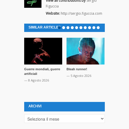
View all contributions by
Sergio
Figuccia
Website:
http://sergio.figuccia.com
SIMILAR ARTICLES
Guerre mondiali, guerre
Bleah runner!
Così è se vi 
artificiali
— 5 Agosto 2026
— 1 Agosto 2
— 8 Agosto 2026
ARCHIVI
Archivi