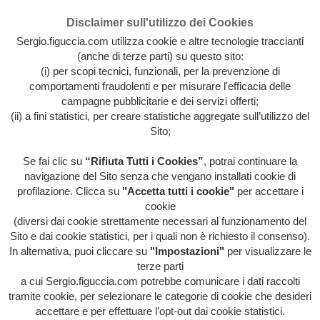
Disclaimer sull'utilizzo dei Cookies
Sergio.figuccia.com utilizza cookie e altre tecnologie traccianti
(anche di terze parti) su questo sito:
(i) per scopi tecnici, funzionali, per la prevenzione di
comportamenti fraudolenti e per misurare l'efficacia delle
campagne pubblicitarie e dei servizi offerti;
(ii) a fini statistici, per creare statistiche aggregate sull’utilizzo del
Sito;
Se fai clic su
“Rifiuta Tutti i Cookies”
, potrai continuare la
Archivio intera attività artistica di Sergio Figuccia & Opinionismo
navigazione del Sito senza che vengano installati cookie di
personale
profilazione. Clicca su
"Accetta tutti i cookie"
per accettare i
MENU
cookie
(diversi dai cookie strettamente necessari al funzionamento del
Sito e dai cookie statistici, per i quali non è richiesto il consenso).
In alternativa, puoi cliccare su
"Impostazioni"
per visualizzare le
HOME
/
EVENTI
/
EVIDENZA
/
HOME
/
HORROR
terze parti
TV
/
IL POTERE DA POTARE
/
ITALIA ITALIA
ITALIA
/
LIBERA-MENTE
/
ORRORI DI
a cui Sergio.figuccia.com potrebbe comunicare i dati raccolti
STAMPA
/
QUESTA FOLLE SOCIETÀ
/
SOCIAL
tramite cookie, per selezionare le categorie di cookie che desideri
MENTWORK
/
TRAVERSIE METROPOLITANE
/
VOCI
accettare e per effettuare l’opt-out dai cookie statistici.
DALL'INTERNO
/
LA BOLLA DI SAPONE DELLA