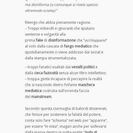
ma disinforma (o comunque si rivela spesso
oltremodo sciatta).
“
Ritengo che abbia pienamente ragione.
– Troppi imbecilli e ignoranti che sputano
sentenze e volgarità alla
prima
fake
di
disinformazione
che “
acchiappano
”
al volo dalla cascata di
fango mediatico
che
quotidianamente ci viene addosso dai social e
dalla stampa strumentalizzata;
– troppi fanatici esaltati dai
vessilli politici
e
dalla
cieca faziosità
senza alcun filtro intellettivo;
– troppa gente incapace di percepire la realtà
che si nasconde dietro l’infame
maschera
mediatica
costruita sull’orrenda faccia
del
mainstream
.
Secondo questa ciurmaglia di balordi dissennati,
che finisce per sostenere la falsità del potere,
conta solo fare “schiuma” nel web per “apparire”,
per essere “in vista”, magari anche per sollevarsi
dalla massa dentro la solita inutile “
bolla di