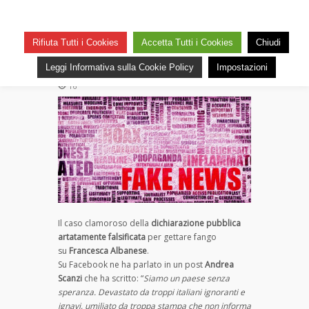
DISINFORMAZIONE ORGANIZZATA
La bolla di sapone della
Rifiuta Tutti i Cookies
Accetta Tutti i Cookies
Chiudi
disinformazione organizzata
Leggi Informativa sulla Cookie Policy
Impostazioni
su
— 27 Febbraio 2026
Commenti disabilitati
La
16
bolla
di
sapone
della
disinformazione
organizzata
Il caso clamoroso della
dichiarazione pubblica
artatamente falsificata
per gettare fango
su
Francesca Albanese
.
Su Facebook ne ha parlato in un post
Andrea
Scanzi
che ha scritto: “
Siamo un paese senza
speranza. Devastato da troppi italiani ignoranti e
ignavi, umiliato da troppa stampa che non informa