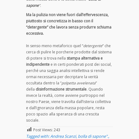
sapone
“.
Ma la pulizia non viene fuori dall’effervescenza,
piuttosto si concretizza in basso con il
“detergente” che lavora senza produrre schiuma
eccessiva.
In senso meno metaforico quel “
detergente
” che
cerca di pulire le porcherie prodotte dal sistema
di potere si trova nella
stampa alternativa e
indipendente
e in certi ponderati post dei social,
perché una saggia analisi intellettiva si rende
ormai necessaria per decriptare la verità
occultata dentro la “
polpetta avvelenata
”
della
disinformazione strumentale
. Quando
invece la realtà, come avviene purtroppo nel
nostro Paese, viene travolta dall’isteria collettiva
e dall’ignoranza della massa popolare, resta
poco spazio alla speranza di una crescita
sociale.
Post Views:
243
Tagged with:
Andrea Scanzi
,
bolla di sapone".
,