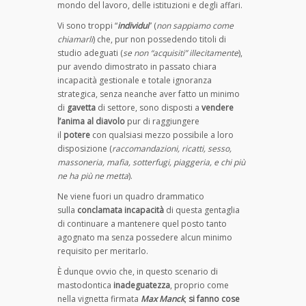
mondo del lavoro, delle istituzioni e degli affari.
Vi sono troppi “
individui
” (
non sappiamo come
chiamarli
) che, pur non possedendo titoli di
studio adeguati (
se non “acquisiti” illecitamente
),
pur avendo dimostrato in passato chiara
incapacità gestionale e totale ignoranza
strategica, senza neanche aver fatto un minimo
di
gavetta
di settore, sono disposti a
vendere
l’anima al diavolo
pur di raggiungere
il
potere
con qualsiasi mezzo possibile a loro
disposizione (
raccomandazioni, ricatti, sesso,
massoneria, mafia, sotterfugi, piaggeria, e chi più
ne ha più ne metta
).
Ne viene fuori un quadro drammatico
sulla
conclamata incapacità
di questa gentaglia
di continuare a mantenere quel posto tanto
agognato ma senza possedere alcun minimo
requisito per meritarlo.
È dunque ovvio che, in questo scenario di
mastodontica
inadeguatezza
, proprio come
nella vignetta firmata
Max Manck
,
si fanno cose