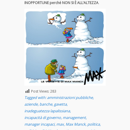
INOPPORTUNE perché NON SI È ALL’ALTEZZA
.
Post Views:
283
Tagged with:
amministrazioni pubbliche
,
aziende
,
banche
,
gavetta
,
inadeguatezza lapalissiana
,
incapacità di governo
,
management
,
manager incapaci
,
max
,
Max Manck
,
politica
,