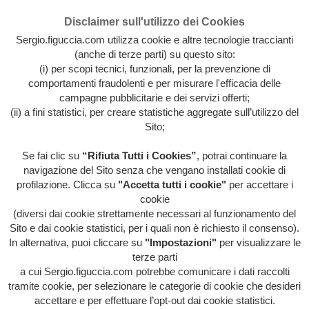
Disclaimer sull'utilizzo dei Cookies
Sergio.figuccia.com utilizza cookie e altre tecnologie traccianti
(anche di terze parti) su questo sito:
(i) per scopi tecnici, funzionali, per la prevenzione di
comportamenti fraudolenti e per misurare l'efficacia delle
campagne pubblicitarie e dei servizi offerti;
(ii) a fini statistici, per creare statistiche aggregate sull’utilizzo del
Sito;
Se fai clic su
“Rifiuta Tutti i Cookies”
, potrai continuare la
Archivio intera attività artistica di Sergio Figuccia & Opinionismo
navigazione del Sito senza che vengano installati cookie di
personale
profilazione. Clicca su
"Accetta tutti i cookie"
per accettare i
MENU
cookie
(diversi dai cookie strettamente necessari al funzionamento del
Sito e dai cookie statistici, per i quali non è richiesto il consenso).
In alternativa, puoi cliccare su
"Impostazioni"
per visualizzare le
HOME
/
EVENTI
/
EVIDENZA
/
HOME
/
HORROR
terze parti
TV
/
IL POTERE DA POTARE
/
ITALIA ITALIA
ITALIA
/
LIBERA-MENTE
/
ORRORI DI
a cui Sergio.figuccia.com potrebbe comunicare i dati raccolti
STAMPA
/
QUESTA FOLLE SOCIETÀ
/
VOCI
tramite cookie, per selezionare le categorie di cookie che desideri
DALL'INTERNO
/
INADEGUATEZZA LAPALISSIANA
accettare e per effettuare l’opt-out dai cookie statistici.