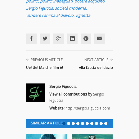
politici
,
politici inadeguati
,
potere acquisito
,
Sergio Figuccia
,
società moderna
,
vendere l'anima al diavolo
,
vignetta
PREVIOUS ARTICLE
NEXT ARTICLE
Ue! Ue! Ma che film è!
Alla faccia del dazio
Sergio Figuccia
View all contributions by
Sergio
Figuccia
Website:
http://sergio.figuccia.com
SIMILAR ARTICLES