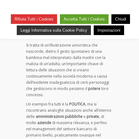
Inadeguatezza lapalissiana
su
— 1 Febbraio 2026
Commenti disabilitati
Rifiuta Tutti i Cookies
Accetta Tutti i Cookies
Chiudi
Inadeguatezza
22
lapalissiana
Ho trovato su una pagina Facebook la simpatica
Leggi Informativa sulla Cookie Policy
Impostazioni
vignetta che vedete in basso.
Si tratta di un’illustrazione umoristica che
nasconde, dietro il gesto spontaneo di una
bambina mal interpretato dalla madre con la
malizia di un’adulta, un’importante chiave di
lettura delle situazioni che si creano
continuamente nella società moderna a causa
dell’evidente inadeguatezza di certi personaggi
che gestiscono in modo pessimo il
potere
loro
concesso.
Un esempio fra tutti è la
POLITICA
, ma si
riscontrano analoghe situazioni anche all’interno
delle
amministrazioni pubbliche
e
private
, di
molte
aziende
di massima rilevanza, e perfino
nel management del settore bancario di
primario livello, praticamente ovunque nel