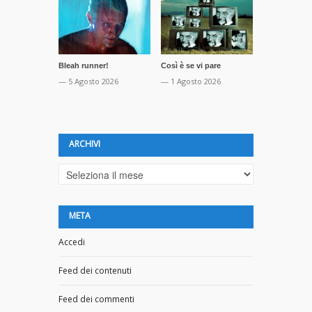
Bleah runner!
Così è se vi pare
La profezia 
Orwell
— 5 Agosto 2026
— 1 Agosto 2026
— 16 Luglio 
ARCHIVI
Archivi
META
Accedi
Feed dei contenuti
Feed dei commenti