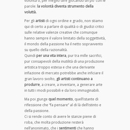
volontà o, per meglio dire giocando un po’ con le
parole:
la volontà diventa strumento della
voluttà.
Per gli
artisti
di ogni ordine e grado, non stiamo
qui di certo a parlare di qualità o di giudizi critici
sulle relative valenze creative che comunque
hanno sempre il valore limitato della soggettività,
il mondo della passione ha il netto sopravvento
su quello della razionalità.
Quindi
per una vita intera
, pur tra mille sacrifici,
pur consapevoli della inutilità di una produzione
artistica troppo estesa e che una derivante
inflazione di mercato potrebbe anche inficiare il
gran lavoro svolto,
gli artisti continuano a
produrre
, a creare, a inventare, a generare arte
in tutti i modi possibili e da loro immaginabili.
Ma poi giunge
quel momento
, quell’istante di
riflessione che “fa pensare” al di là dell’istinto e
della passione.
Ci si rende conto di avere le stanze piene di
roba, che molta produzione resterà
nell’anonimato, che i
sentimenti
che hanno