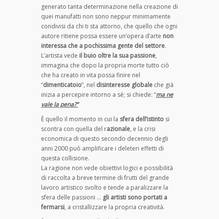
generato tanta determinazione nella creazione di
quei manufatti non sono neppur minimamente
condivisi da chi ti sta attorno, che quello che ogni
autore ritiene possa essere un’opera d’arte
non
interessa che a pochissima gente del settore
.
L’artista vede
il buio oltre la sua passione
,
immagina che dopo la propria morte tutto ciò
che ha creato in vita possa finire nel
“
dimenticatoio
”, nel
disinteresse globale
che già
inizia a percepire intorno a sé; si chiede: “
ma ne
vale la pena?”
È quello il momento in cui la
sfera dell’istinto
si
scontra con quella del r
azionale
, e la crisi
economica di questo secondo decennio degli
anni 2000 può amplificare i deleteri effetti di
questa collisione.
La ragione non vede obiettivi logici e possibilità
di raccolta a breve termine di frutti del grande
lavoro artistico svolto e tende a paralizzare la
sfera delle passioni …
gli artisti sono portati a
fermarsi
, a cristallizzare la propria creatività.