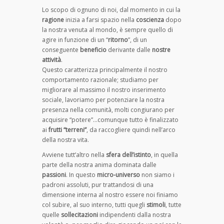
Lo scopo di ognuno di noi, dal momento in cui la
ragione
inizia a farsi spazio nella
coscienza
dopo
la nostra venuta al mondo, è sempre quello di
agire in funzione di un “
ritorno
”, di un
conseguente
beneficio
derivante dalle
nostre
attività
.
Questo caratterizza principalmente il nostro
comportamento razionale; studiamo per
migliorare al massimo il nostro inserimento
sociale, lavoriamo per potenziare la nostra
presenza nella comunità, molti congiurano per
acquisire “potere”…comunque tutto è finalizzato
ai
frutti “terreni”
, da raccogliere quindi nell’arco
della nostra vita.
Avviene tutt’altro nella
sfera dell’istinto
, in quella
parte della nostra anima dominata dalle
passioni
. In questo
micro-universo
non siamo i
padroni assoluti, pur trattandosi di una
dimensione interna al nostro essere noi finiamo
col subire, al suo interno, tutti quegli
stimoli
, tutte
quelle
sollecitazioni
indipendenti dalla nostra