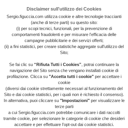
Disclaimer sull'utilizzo dei Cookies
Sergio.figuccia.com utilizza cookie e altre tecnologie traccianti
(anche di terze parti) su questo sito:
(i) per scopi tecnici, funzionali, per la prevenzione di
comportamenti fraudolenti e per misurare l'efficacia delle
campagne pubblicitarie e dei servizi offerti;
(ii) a fini statistici, per creare statistiche aggregate sull’utilizzo del
Sito;
Se fai clic su
“Rifiuta Tutti i Cookies”
, potrai continuare la
Archivio intera attività artistica di Sergio Figuccia & Opinionismo
navigazione del Sito senza che vengano installati cookie di
personale
profilazione. Clicca su
"Accetta tutti i cookie"
per accettare i
MENU
cookie
(diversi dai cookie strettamente necessari al funzionamento del
Sito e dai cookie statistici, per i quali non è richiesto il consenso).
In alternativa, puoi cliccare su
"Impostazioni"
per visualizzare le
HOME
/
ARTE A GOGÒ
/
EVIDENZA
/
IL BUIO
terze parti
OLTRE LA PASSIONE
a cui Sergio.figuccia.com potrebbe comunicare i dati raccolti
tramite cookie, per selezionare le categorie di cookie che desideri
Il buio oltre la passione
accettare e per effettuare l’opt-out dai cookie statistici.