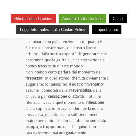
— 12 Novembre 2012
0
36
C’è sempre un momento in cui, per ognuno di
noi, tutti i nodi vengono inesorabilmente al
Rifiuta Tutti i Cookies
Accetta Tutti i Cookies
Chiudi
pettine.
È il tempo dell’analisi dei
ricordi di una vita
,
Leggi Informativa sulla Cookie Policy
Impostazioni
l’occasione che si presenta a una certa età di
esaminare con più attenzione tutto quanto è
fluito dalle nostre mani, dal nostro libero
arbitrio, dalla nostra capacità di “
generare
” che
costituisce quella giusta e unica motivazione al
nostro transito su questo mondo.
Non intendo certo parlare del momento del
“
trapasso
”, in quell’attimo, che tutti ovviamente ci
auguriamo lontanissimo, il nostro “
inventario
”
assume i connotati della
irreversibilità
, della
chiusura per
cessazione di attività
; no! … mi
riferisco invece a quel momento di
riflessione
che ci capita all’improvviso, durante la nostra
mezza età, quando siamo sufficientemente
maturi per capire che forse abbiamo
seminato
troppo
, o
troppo poco
, e che quindi non
raccoglieremo mai
adeguatamente
.