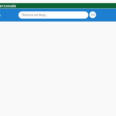
personale
a