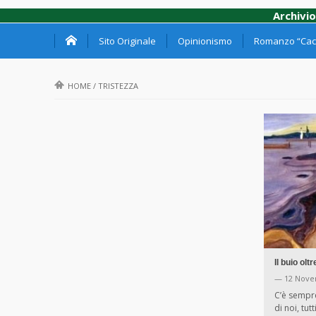
Archivio
Sito Originale
Opinionismo
Romanzo “Cacc
HOME
/
TRISTEZZA
Il buio olt
— 12 Nove
C’è sempr
di noi, tu