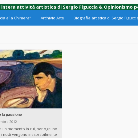
 intera attività artistica di Sergio Figuccia & Opinionismo 
ia alla Chimera”
Archivio Arte
Biografia artistica di Sergio Figucci
re la passione
mbre 2012
e un momento in cui, per ognuno
tti i nodi vengono inesorabilmente