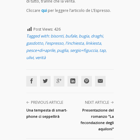
di tutto, tranne che la verità.
Cliccare
qui
per leggere l’articolo de L’Espresso.
Post Views:
426
Tagged with:
bisonti
,
bufale
,
bugia
,
draghi
,
gasdotto
,
l'espresso
,
l'inchiesta
,
linkiesta
,
pesce+di+aprile
,
puglia
,
sergio+figuccia
,
tap
,
ulivi
,
verità
PREVIOUS ARTICLE
NEXT ARTICLE
Una tempesta di smart-
Presentazione del
phone ci seppellirà
romanzo "La
fecondazione degli
aquiloni"