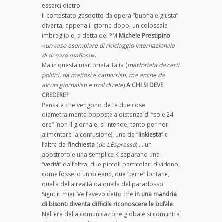
esserci dietro.
Il contestato gasdotto da opera “buona e giusta”
diventa, appena il giorno dopo, un colossale
imbroglio e, a detta del PM
Michele Prestipino
«
un caso esemplare di riciclaggio internazionale
di denaro mafioso
».
Ma in questa martoriata Italia (
martoriata da certi
politici, da mafiosi e camorristi, ma anche da
alcuni giornalisti e troll di rete
)
A CHI SI DEVE
CREDERE?
Pensate che vengono dette due cose
diametralmente opposte a distanza di “sole 24
ore” (non il giornale, si intende, tanto per non
alimentare la confusione), una da “
linkiesta
” e
l’altra da
l’inchiesta
(
de L’Espresso
) … un
apostrofo e una semplice K separano una
“
verità
” dall’altra, due piccoli particolari dividono,
come fossero un oceano, due “terre” lontane,
quella della realtà da quella del paradosso.
Signori miei! Ve l’avevo detto che
in una mandria
di bisonti diventa difficile riconoscere le bufale
.
Nell’era della comunicazione globale si comunica