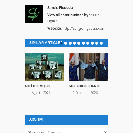
Sergio Figuccia
View all contributions by
Sergio
Figuccia
Website:
http://sergio.figuccia.com
SIMILAR ARTICLES
Così è se vi pare
Alla faccia del dazio
Il porco mon
megalomanos
— 1 Agosto 2026
— 2 Febbraio 2026
— 22 Ottobre
ARCHIVI
Archivi