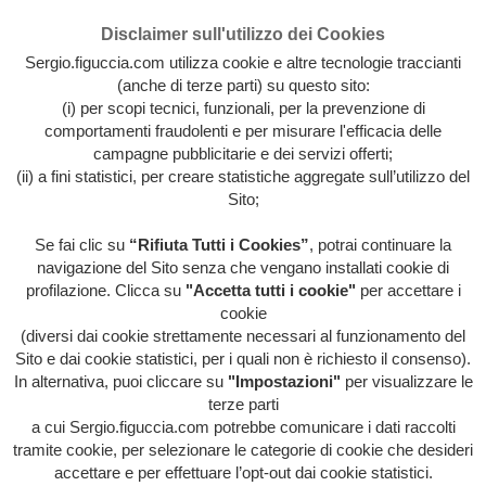
Disclaimer sull'utilizzo dei Cookies
Sergio.figuccia.com utilizza cookie e altre tecnologie traccianti
(anche di terze parti) su questo sito:
(i) per scopi tecnici, funzionali, per la prevenzione di
comportamenti fraudolenti e per misurare l'efficacia delle
campagne pubblicitarie e dei servizi offerti;
(ii) a fini statistici, per creare statistiche aggregate sull’utilizzo del
Sito;
Se fai clic su
“Rifiuta Tutti i Cookies”
, potrai continuare la
Archivio intera attività artistica di Sergio Figuccia & Opinionismo
navigazione del Sito senza che vengano installati cookie di
personale
profilazione. Clicca su
"Accetta tutti i cookie"
per accettare i
MENU
cookie
(diversi dai cookie strettamente necessari al funzionamento del
Sito e dai cookie statistici, per i quali non è richiesto il consenso).
In alternativa, puoi cliccare su
"Impostazioni"
per visualizzare le
HOME
/
EVIDENZA
/
HOME
/
IL POTERE DA
terze parti
POTARE
/
ITALIA ITALIA ITALIA
/
LIBERA-
MENTE
/
ORRORI DI STAMPA
/
DRAGHI E BUFALE, A
a cui Sergio.figuccia.com potrebbe comunicare i dati raccolti
CHI CREDERE?
tramite cookie, per selezionare le categorie di cookie che desideri
accettare e per effettuare l’opt-out dai cookie statistici.