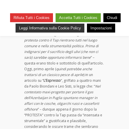
Draghi e bufale, a chi credere?
su
— 1 Aprile 2017
Commenti disabilitati
85
Draghi
Appena l’altro ieri (30 marzo) “
linkiesta
.it” (
con un
Rifiuta Tutti i Cookies
Accetta Tutti i Cookies
Chiudi
e
articolo firmato F.Cancellato
) sparava a zero
bufale,
Leggi Informativa sulla Cookie Policy
Impostazioni
contro gli anti-tap: “
Tragicomico Sud: la protesta
a
insensata contro il gasdotto in Puglia. I motivi della
chi
protesta contro il Tap rientrano tutti nel luogo
credere?
comune e nella strumentalità politica. Prima di
indignarsi per il sacrificio degli ulivi (che non ci
sarà) sarebbe opportuno informarsi bene
” –
questa erano titolo e sottotitolo di quell’articolo.
Oggi, primo aprile (
quindi potrebbe anche
trattarsi di un classico pesce di aprile
) in un
articolo su “
L’Espresso
“, griffato a quattro mani
da Paolo Biondani e Leo Sisti, si legge che: “
Nel
contestato maxi-progetto per portare il gas
dell’Azerbaijan in Puglia spuntano manager in
affari con le cosche, oligarchi russi e casseforti
offshore
” – dunque appena il giorno dopo la
“PROTESTA” contro la Tap passa da “insensata e
strumentale” a giustificata e plausibile,
considerando le oscure trame che sembrano