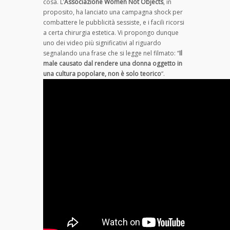
cosa. L’
Associazione
Women Not Objects
, in
proposito, ha lanciato una campagna shock per
combattere le pubblicità sessiste, e i facili ricorsi
a certa chirurgia estetica. Vi propongo dunque
uno dei video più significativi al riguardo
segnalando una frase che si legge nel filmato: “
Il
male causato dal rendere una donna oggetto in
una cultura popolare, non è solo teorico
“.