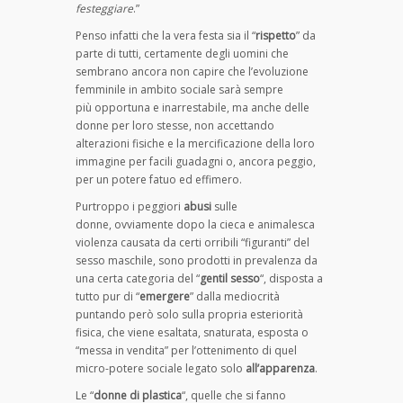
festeggiare
.”
Penso infatti che la vera festa sia il “
rispetto
” da
parte di tutti, certamente degli uomini che
sembrano ancora non capire che l’evoluzione
femminile in ambito sociale sarà sempre
più opportuna e inarrestabile, ma anche delle
donne per loro stesse, non accettando
alterazioni fisiche e la mercificazione della loro
immagine per facili guadagni o, ancora peggio,
per un potere fatuo ed effimero.
Purtroppo i peggiori
abusi
sulle
donne, ovviamente dopo la cieca e animalesca
violenza causata da certi orribili “figuranti” del
sesso maschile, sono prodotti in prevalenza da
una certa categoria del “
gentil sesso
“, disposta a
tutto pur di “
emergere
” dalla mediocrità
puntando però solo sulla propria esteriorità
fisica, che viene esaltata, snaturata, esposta o
“messa in vendita” per l’ottenimento di quel
micro-potere sociale legato solo
all’apparenza
.
Le “
donne di plastica
“, quelle che si fanno