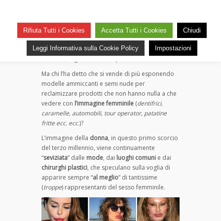
Donne! … E’ arrivato il botulino!
su
— 18 Marzo 2016
Commenti disabilitati
Donne!
437
Rifiuta Tutti i Cookies
Accetta Tutti i Cookies
Chiudi
…
Ma chi l’ha detto che gli uomini cercano e
E’
Leggi Informativa sulla Cookie Policy
Impostazioni
gradiscono le donne rifatte, magre come
arrivato
stecchini, o gonfiate come palloncini?
il
Ma chi l’ha detto che si vende di più esponendo
botulino!
modelle ammiccanti e semi nude per
reclamizzare prodotti che non hanno nulla a che
vedere con
l’immagine femminile
(
dentifrici,
caramelle, automobili, tour operator, patatine
fritte ecc. ecc
.)?
L’immagine della
donna
, in questo primo scorcio
del terzo millennio, viene continuamente
“
seviziata
” dalle
mode
, dai
luoghi comuni
e dai
chirurghi plastici
, che speculano sulla voglia di
apparire sempre “
al meglio
” di tantissime
(
troppe
) rappresentanti del sesso femminile.