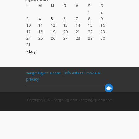
L
M
M
G
V
S
D
1
2
3
4
5
6
7
8
9
10
11
12
13
14
15
16
17
18
19
20
21
22
23
24
25
26
27
28
29
30
31
« Lug
sergio.figuccia.com
|
Info estesa Cookie e
privacy
Copyright 2015 – Sergio Figuccia – sergio@figuccia.com