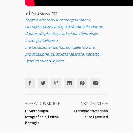
Post Views:
377
Tagged with:
abusi
,
campagna+shock
,
chirurgia+plastica
,
dignità+femminile
,
donne
,
donne+di+plastica
,
evoluzione+femminile
,
fisico
,
gentil+sesso
,
mercificazione+del+corpo+delle+donne
,
provocazione
,
pubblicità+sessista
,
rispetto
,
Women+Not+Objects
PREVIOUS ARTICLE
NEXT ARTICLE
L' "Anthologia"
Ci stanno trivellando
fotografica di Letizia
pure i pensieri
Battaglia