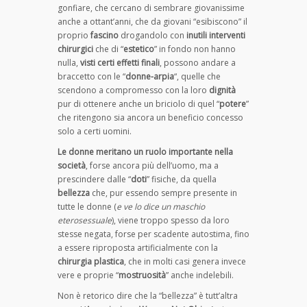
gonfiare, che cercano di sembrare giovanissime
anche a ottant’anni, che da giovani “esibiscono” il
proprio
fascino
drogandolo con
inutili interventi
chirurgici
che di “
estetico
” in fondo non hanno
nulla,
visti certi effetti finali
, possono andare a
braccetto con le “
donne-arpia
“, quelle che
scendono a compromesso con la loro
dignità
pur di ottenere anche un briciolo di quel “
potere
”
che ritengono sia ancora un beneficio concesso
solo a certi uomini.
Le donne meritano un ruolo importante nella
società
, forse ancora più dell’uomo, ma a
prescindere dalle “
doti
” fisiche, da quella
bellezza
che, pur essendo sempre presente in
tutte le donne (
e ve lo dice un maschio
eterosessuale
), viene troppo spesso da loro
stesse negata, forse per scadente autostima, fino
a essere riproposta artificialmente con la
chirurgia plastica
, che in molti casi genera invece
vere e proprie “
mostruosità
” anche indelebili.
Non è retorico dire che la “bellezza” è tutt’altra