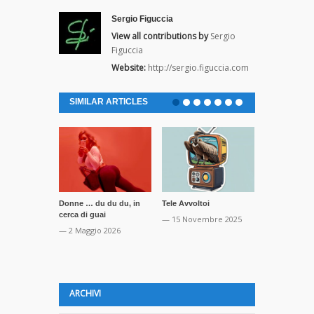
Sergio Figuccia
View all contributions by
Sergio
Figuccia
Website:
http://sergio.figuccia.com
SIMILAR ARTICLES
Donne … du du du, in
Tele Avvoltoi
Una meravigl
cerca di guai
cascata di m
— 15 Novembre 2025
— 2 Maggio 2026
— 8 Marzo 2
ARCHIVI