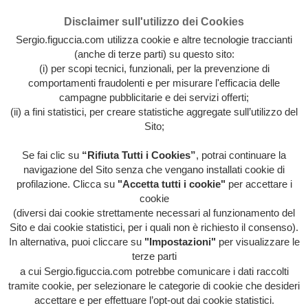
Disclaimer sull'utilizzo dei Cookies
Sergio.figuccia.com utilizza cookie e altre tecnologie traccianti
(anche di terze parti) su questo sito:
(i) per scopi tecnici, funzionali, per la prevenzione di
comportamenti fraudolenti e per misurare l'efficacia delle
campagne pubblicitarie e dei servizi offerti;
(ii) a fini statistici, per creare statistiche aggregate sull’utilizzo del
Sito;
Se fai clic su
“Rifiuta Tutti i Cookies”
, potrai continuare la
Archivio intera attività artistica di Sergio Figuccia & Opinionismo
navigazione del Sito senza che vengano installati cookie di
personale
profilazione. Clicca su
"Accetta tutti i cookie"
per accettare i
MENU
cookie
(diversi dai cookie strettamente necessari al funzionamento del
Sito e dai cookie statistici, per i quali non è richiesto il consenso).
In alternativa, puoi cliccare su
"Impostazioni"
per visualizzare le
HOME
/
EVIDENZA
/
HOME
/
HORROR
terze parti
TV
/
LIBERA-MENTE
/
ORRORI DI STAMPA
/
QUESTA
FOLLE SOCIETÀ
/
DONNE! … E’ ARRIVATO IL
a cui Sergio.figuccia.com potrebbe comunicare i dati raccolti
BOTULINO!
tramite cookie, per selezionare le categorie di cookie che desideri
accettare e per effettuare l’opt-out dai cookie statistici.