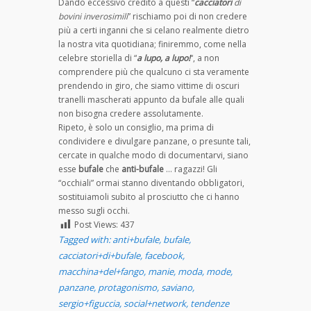
Dando eccessivo credito a questi “
cacciatori
di
bovini inverosimili
” rischiamo poi di non credere
più a certi inganni che si celano realmente dietro
la nostra vita quotidiana; finiremmo, come nella
celebre storiella di “
a lupo, a lupo!
“, a non
comprendere più che qualcuno ci sta veramente
prendendo in giro, che siamo vittime di oscuri
tranelli mascherati appunto da bufale alle quali
non bisogna credere assolutamente.
Ripeto, è solo un consiglio, ma prima di
condividere e divulgare panzane, o presunte tali,
cercate in qualche modo di documentarvi, siano
esse
bufale
che
anti-bufale
… ragazzi! Gli
“occhiali” ormai stanno diventando obbligatori,
sostituiamoli subito al prosciutto che ci hanno
messo sugli occhi.
Post Views:
437
Tagged with:
anti+bufale
,
bufale
,
cacciatori+di+bufale
,
facebook
,
macchina+del+fango
,
manie
,
moda
,
mode
,
panzane
,
protagonismo
,
saviano
,
sergio+figuccia
,
social+network
,
tendenze