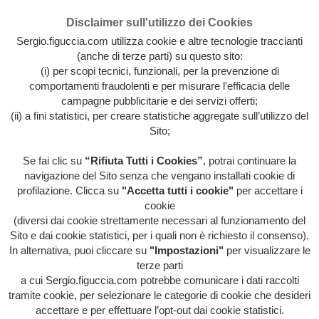
Disclaimer sull'utilizzo dei Cookies
Sergio.figuccia.com utilizza cookie e altre tecnologie traccianti
(anche di terze parti) su questo sito:
(i) per scopi tecnici, funzionali, per la prevenzione di
comportamenti fraudolenti e per misurare l'efficacia delle
campagne pubblicitarie e dei servizi offerti;
(ii) a fini statistici, per creare statistiche aggregate sull’utilizzo del
Sito;
Se fai clic su
“Rifiuta Tutti i Cookies”
, potrai continuare la
Archivio intera attività artistica di Sergio Figuccia & Opinionismo
navigazione del Sito senza che vengano installati cookie di
personale
profilazione. Clicca su
"Accetta tutti i cookie"
per accettare i
MENU
cookie
(diversi dai cookie strettamente necessari al funzionamento del
Sito e dai cookie statistici, per i quali non è richiesto il consenso).
In alternativa, puoi cliccare su
"Impostazioni"
per visualizzare le
HOME
/
EVIDENZA
/
HOME
/
ITALIA ITALIA
terze parti
ITALIA
/
LIBERA-MENTE
/
ORRORI DI
STAMPA
/
QUESTA FOLLE SOCIETÀ
/
ATTENTI ALLE
a cui Sergio.figuccia.com potrebbe comunicare i dati raccolti
BUFALE SULLE BUFALE
tramite cookie, per selezionare le categorie di cookie che desideri
accettare e per effettuare l’opt-out dai cookie statistici.