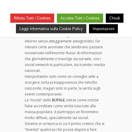
Attenti alle bufale sulle bufale
su
— 16 Dicembre 2016
Commenti disabilitati
Attenti
55
Rifiuta Tutti i Cookies
Accetta Tutti i Cookies
Chiudi
alle
Fate un po’ come volete, per carità! Ognuno è
bufale
Leggi Informativa sulla Cookie Policy
Impostazioni
libero di pensarla come vuole, ma credo sia
sulle
corretto, nei confronti degli amici e di chi ci sta
bufale
intorno senza atteggiamenti antagonistici, far
rilevare certe anomalie che sembrano passare
inosservate nell’enorme flusso di informazioni
che giornalmente ci travolge sia sul web, con i
social network in particolare, sia tramite i media
nazionali.
Interpretatelo solo come un consiglio utile a
scorgere certa presupponenza che talvolta
nasconde, magari solo in parte, la verità sugli
eventi contemporanei.
La “moda” delle
BUFALE
, intese come notizie
false accreditate come verità nascoste alla
massa popolare, è purtroppo un fenomeno
molto diffuso, specialmente sui social.
Viviamo in un’epoca in cui il primo cretino che si
“inventa” qualcosa che possa stupire e fare