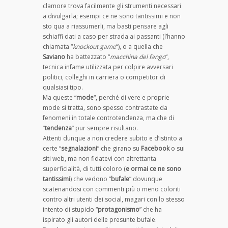
clamore trova facilmente gli strumenti necessari
a divulgarla; esempi ce ne sono tantissimi e non
sto qua a riassumerli, ma basti pensare agli
schiaffi dati a caso per strada ai passanti (l’hanno
chiamata “
knockout game
“), o a quella che
Saviano
ha battezzato “
macchina del fango
“,
tecnica infame utilizzata per colpire avversari
politici, colleghi in carriera o competitor di
qualsiasi tipo.
Ma queste “
mode
“, perché di vere e proprie
mode si tratta, sono spesso contrastate da
fenomeni in totale controtendenza, ma che di
“
tendenza
” pur sempre risultano.
Attenti dunque a non credere subito e d’istinto a
certe “
segnalazioni
” che girano su
Facebook
o sui
siti web, ma non fidatevi con altrettanta
superficialità, di tutti coloro (
e ormai ce ne sono
tantissimi
) che vedono “
bufale
” dovunque
scatenandosi con commenti più o meno coloriti
contro altri utenti dei social, magari con lo stesso
intento di stupido “
protagonismo
” che ha
ispirato gli autori delle presunte bufale.