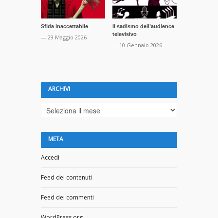
Sfida inaccettabile
Il sadismo dell’audience
Complottismo
televisivo
questo è il 
— 29 Maggio 2026
— 10 Gennaio 2026
— 3 Dicembr
ARCHIVI
Archivi
META
Accedi
Feed dei contenuti
Feed dei commenti
WordPress.org