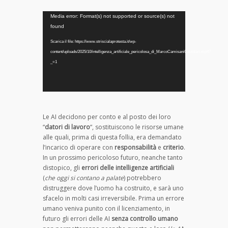
Video
Media error: Format(s) not supported or source(s) not
Player
found
Scarica il file: https://www.striscialaprotesta.it/wp-
content/uploads/2025/10/intelligenza_artificiale_pericolosa_di_MarcoCamisaniCalzolari.mp4?
_=1
Le AI decidono per conto e al posto dei loro
“
datori di lavoro
“, sostituiscono le risorse umane
alle quali, prima di questa follia, era demandato
l’incarico di operare con
responsabilità
e
criterio
.
In un prossimo pericoloso futuro, neanche tanto
distopico, gli
errori delle intelligenze artificiali
(
che oggi si contano a palate
) potrebbero
distruggere dove l’uomo ha costruito, e sarà uno
sfacelo in molti casi irreversibile. Prima un errore
umano veniva punito con il licenziamento, in
futuro gli errori delle AI
senza controllo umano