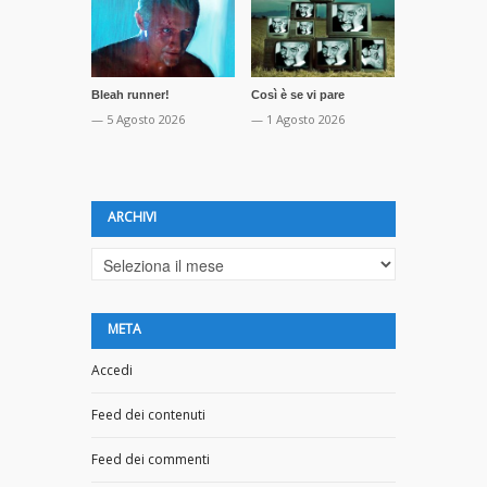
Bleah runner!
Così è se vi pare
La profezia 
Orwell
— 5 Agosto 2026
— 1 Agosto 2026
— 16 Luglio 
ARCHIVI
Archivi
META
Accedi
Feed dei contenuti
Feed dei commenti