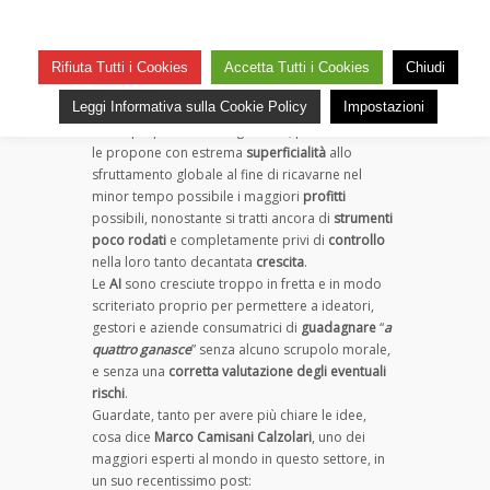
Ai ai! Ci faranno proprio male
su
— 26 Ottobre 2025
Commenti disabilitati
Ai
16
Rifiuta Tutti i Cookies
Accetta Tutti i Cookies
Chiudi
ai!
Il vero problema delle
innovazioni tecnologiche
Ci
Leggi Informativa sulla Cookie Policy
Impostazioni
non sta solo nel cattivo utilizzo, o
faranno
nell’impreparazione degli utenti, piuttosto nel chi
proprio
le propone con estrema
superficialità
allo
male
sfruttamento globale al fine di ricavarne nel
minor tempo possibile i maggiori
profitti
possibili, nonostante si tratti ancora di
strumenti
poco rodati
e completamente privi di
controllo
nella loro tanto decantata
crescita
.
Le
AI
sono cresciute troppo in fretta e in modo
scriteriato proprio per permettere a ideatori,
gestori e aziende consumatrici di
guadagnare
“
a
quattro ganasce
” senza alcuno scrupolo morale,
e senza una
corretta valutazione degli eventuali
rischi
.
Guardate, tanto per avere più chiare le idee,
cosa dice
Marco Camisani Calzolari
, uno dei
maggiori esperti al mondo in questo settore, in
un suo recentissimo post: