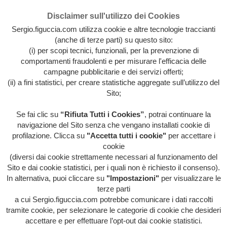
Disclaimer sull'utilizzo dei Cookies
Sergio.figuccia.com utilizza cookie e altre tecnologie traccianti
(anche di terze parti) su questo sito:
(i) per scopi tecnici, funzionali, per la prevenzione di
comportamenti fraudolenti e per misurare l'efficacia delle
campagne pubblicitarie e dei servizi offerti;
(ii) a fini statistici, per creare statistiche aggregate sull’utilizzo del
Sito;
Se fai clic su
“Rifiuta Tutti i Cookies”
, potrai continuare la
Archivio intera attività artistica di Sergio Figuccia & Opinionismo
navigazione del Sito senza che vengano installati cookie di
personale
profilazione. Clicca su
"Accetta tutti i cookie"
per accettare i
MENU
cookie
(diversi dai cookie strettamente necessari al funzionamento del
Sito e dai cookie statistici, per i quali non è richiesto il consenso).
In alternativa, puoi cliccare su
"Impostazioni"
per visualizzare le
HOME
/
EVIDENZA
/
HOME
/
IL POTERE DA
terze parti
POTARE
/
LIBERA-MENTE
/
QUESTA FOLLE
SOCIETÀ
/
TRAVERSIE METROPOLITANE
/
VOCI
a cui Sergio.figuccia.com potrebbe comunicare i dati raccolti
DALL'INTERNO
/
AI AI! CI FARANNO PROPRIO MALE
tramite cookie, per selezionare le categorie di cookie che desideri
accettare e per effettuare l’opt-out dai cookie statistici.