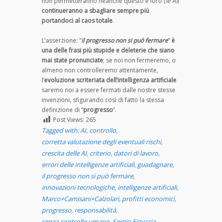
non permetteranno neanche questo e loro (
le AI
)
continueranno a sbagliare sempre più
portandoci al caos totale
.
L’asserzione: “
il progresso non si può fermare
”
è
una delle frasi più stupide e deleterie che siano
mai state pronunciate
; se noi non fermeremo, o
almeno non controlleremo attentamente,
l’
evoluzione scriteriata dell’intelligenza artificiale
saremo noi a essere fermati dalle nostre stesse
invenzioni, sfigurando così di fatto la stessa
definizione di “
progresso
“.
Post Views:
265
Tagged with:
AI
,
controllo
,
corretta valutazione degli eventuali rischi
,
crescita delle AI
,
criterio
,
datori di lavoro
,
errori delle intelligenze artificiali
,
guadagnare
,
il progresso non si può fermare
,
innovazioni tecnologiche
,
intelligenze artificiali
,
Marco+Camisani+Calzolari
,
profitti economici
,
progresso
,
responsabilità
,
senza controllo umano
,
Sergio Figuccia
,