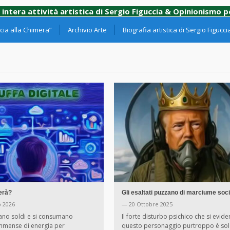
 intera attività artistica di Sergio Figuccia & Opinionismo 
ia alla Chimera”
Archivio Arte
Biografia artistica di Sergio Figucci
erà?
Gli esaltati puzzano di marciume soci
 2026
— 20 Ottobre 2025
no soldi e si consumano
Il forte disturbo psichico che si evide
immense di energia per
questo personaggio purtroppo è sol