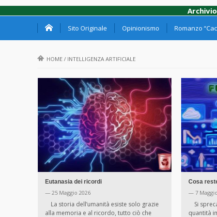
Archivio
Sito Originale
Opinionismo
Romanzo “Cacc
HOME
/
INTELLIGENZA ARTIFICIALE
Eutanasia dei ricordi
Cosa rest
— 25 Maggio 2026
— 7 Maggio
La storia dell’umanità esiste solo grazie
Si spreca
alla memoria e al ricordo, tutto ciò che
quantità 