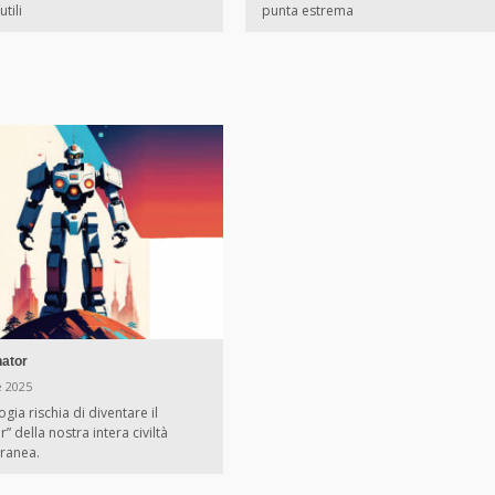
tili
punta estrema
nator
e 2025
gia rischia di diventare il
” della nostra intera civiltà
ranea.