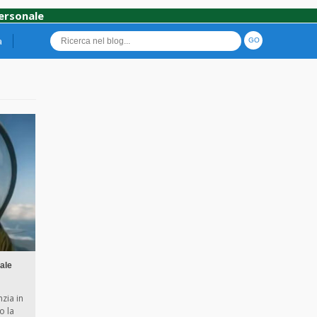
personale
a
ale
nzia in
o la