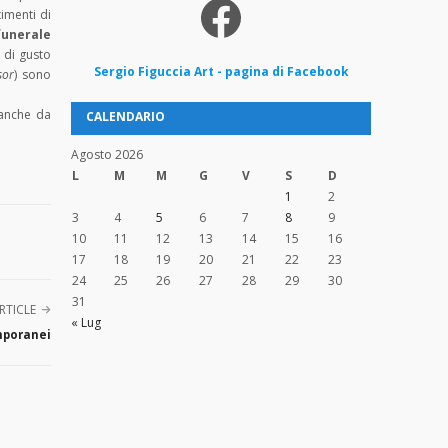
Facebook
imenti di
funerale
e
di gusto
Sergio
Figuccia
Art - pagina di Facebook
sor
) sono
 anche da
CALENDARIO
Agosto 2026
L
M
M
G
V
S
D
1
2
3
4
5
6
7
8
9
10
11
12
13
14
15
16
17
18
19
20
21
22
23
24
25
26
27
28
29
30
31
RTICLE
« Lug
mporanei