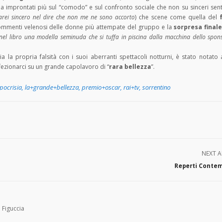
zia improntati più sul “comodo” e sul confronto sociale che non su sinceri sent
rei sincero nel dire che non me ne sono accorto
) che scene come quella del
ommenti velenosi delle donne più attempate del gruppo e la
sorpresa final
nel libro una modella seminuda che si tuffa in piscina dalla macchina dello spon
ia la propria falsità con i suoi aberranti spettacoli notturni, è stato notato
fezionarci su un grande capolavoro di “
rara bellezza
”.
ipocrisia
,
la+grande+bellezza
,
premio+oscar
,
rai+tv
,
sorrentino
NEXT A
Reperti Conte
 Figuccia