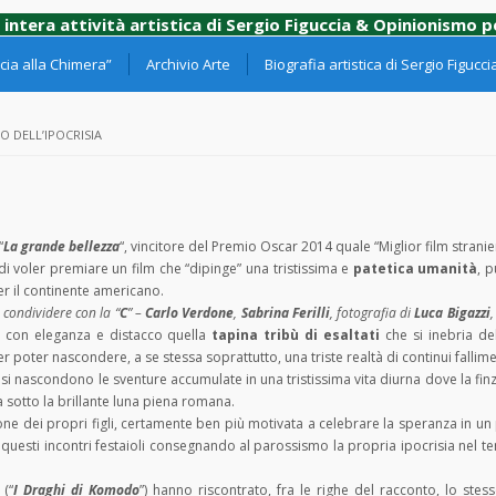
 intera attività artistica di Sergio Figuccia & Opinionismo 
ia alla Chimera”
Archivio Arte
Biografia artistica di Sergio Figucci
O DELL’IPOCRISIA
“
La grande bellezza
“, vincitore del Premio Oscar 2014 quale “Miglior film stranie
di voler premiare un film che “dipinge” una tristissima e
patetica umanità
, 
per il continente americano.
 condividere con la “
C
” –
Carlo Verdone
,
Sabrina Ferilli
, fotografia di
Luca Bigazzi
,
e con eleganza e distacco quella
tapina tribù di esaltati
che si inebria del
r poter nascondere, a se stessa soprattutto, una triste realtà di continui fallime
te si nascondono le sventure accumulate in una tristissima vita diurna dove la fi
za sotto la brillante luna piena romana.
ne dei propri figli, certamente ben più motivata a celebrare la speranza in un 
i questi incontri festaioli consegnando al parossismo la propria ipocrisia nel te
 (“
I Draghi di Komodo
”) hanno riscontrato, fra le righe del racconto, lo stes