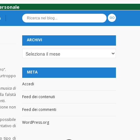
personale
a
ARCHIVI
Archivi
ro”.
META
purtroppo
Accedi
 musica di
la falsità
Feed dei contenuti
nti.
nzione non
Feed dei commenti
possibile
WordPress.org
ntativo di
so tipo di