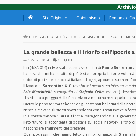
Archivio
Sito Originale
Opinionismo
Romanzo “Cacc
HOME
/
ARTE A GOGÒ
/
HOME
/
LA GRANDE BELLEZZA E IL TRIONF
La grande bellezza e il trionfo dell’ipocrisia
— 5 Marzo 2014
0
83
Ieri (4/3/2014) in tv è stato trasmesso il film di
Paolo Sorrentino
La cosa che mi ha colpito di più è stata proprio la forte volontà 
tipica di parte della società italiana di oggi, appunto “straniera” 
Il lavoro di
Sorrentino & C.
(
ma forse i meriti sono interamente da
Lele Marchitelli
, scenografia di
Stefania Cella
, ecc. ecc.
) descriv
distribuita a pioggia dalla festaiola vita notturna metropolitana pe
Dietro le penose “
maschere
” degli scatenati ballerini della not
riesce a trovare gli stessi spazi esplosivi conquistati invece a for
E’ la stessa pietosa “
umanità
” che, paragonandosi alla generazio
lieto futuro, si accontenta di postare sui social network le foto d
nascondere i fallimenti del presente.
Quei pochissimi che hanno letto un mio romanzo di
5 anni
fa