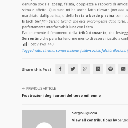
denuncia sociale: gossip, falsità, doppiezza e rapporti di amici
stima e affetto. Qualcuno mi ha anche fatto rilevare (
ma non sa
marchiato dall’ipocrisia, o della
festa a bordo piscina
con i c
kitsch
(
nel film Serena Grandi che esce prorompente dalla torta, 
perfettamente interfacciabili l’una con l’altra.
Evidentemente il fenomeno della
tribù danzante
, che festegg
Sorrentino
che però ha l’enorme merito di essere riuscito a con
Post Views:
440
Tagged with:
cinema
,
comprensione
,
falliti+sociali
,
falsità
,
illusioni
,
Share this Post:
PREVIOUS ARTICLE
Frustrazioni degli autori del terzo millennio
Sergio Figuccia
View all contributions by
Sergio