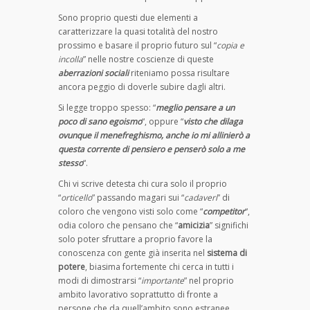
Sono proprio questi due elementi a
caratterizzare la quasi totalità del nostro
prossimo e basare il proprio futuro sul “
copia e
incolla
” nelle nostre coscienze di queste
aberrazioni sociali
riteniamo possa risultare
ancora peggio di doverle subire dagli altri.
Si legge troppo spesso: “
meglio pensare a un
poco di sano egoismo
“, oppure “
visto che dilaga
ovunque il menefreghismo, anche io mi allinierò a
questa corrente di pensiero e penserò solo a me
stesso
“.
Chi vi scrive detesta chi cura solo il proprio
“
orticello
” passando magari sui “
cadaveri
” di
coloro che vengono visti solo come “
competitor
“,
odia coloro che pensano che “
amicizia
” significhi
solo poter sfruttare a proprio favore la
conoscenza con gente già inserita nel
sistema di
potere
, biasima fortemente chi cerca in tutti i
modi di dimostrarsi “
importante
” nel proprio
ambito lavorativo soprattutto di fronte a
persone che da quell’ambito sono estranee.