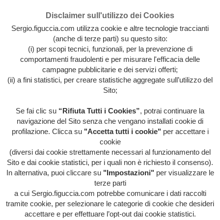
Disclaimer sull'utilizzo dei Cookies
Sergio.figuccia.com utilizza cookie e altre tecnologie traccianti
(anche di terze parti) su questo sito:
(i) per scopi tecnici, funzionali, per la prevenzione di
comportamenti fraudolenti e per misurare l'efficacia delle
campagne pubblicitarie e dei servizi offerti;
(ii) a fini statistici, per creare statistiche aggregate sull’utilizzo del
Sito;
Se fai clic su
“Rifiuta Tutti i Cookies”
, potrai continuare la
Archivio intera attività artistica di Sergio Figuccia & Opinionismo
navigazione del Sito senza che vengano installati cookie di
personale
profilazione. Clicca su
"Accetta tutti i cookie"
per accettare i
MENU
cookie
(diversi dai cookie strettamente necessari al funzionamento del
Sito e dai cookie statistici, per i quali non è richiesto il consenso).
In alternativa, puoi cliccare su
"Impostazioni"
per visualizzare le
HOME
/
EVIDENZA
/
HOME
/
HORROR TV
/
ITALIA
terze parti
ITALIA ITALIA
/
LIBERA-MENTE
/
ORRORI DI
STAMPA
/
QUESTA FOLLE SOCIETÀ
/
SOCIAL
a cui Sergio.figuccia.com potrebbe comunicare i dati raccolti
MENTWORK
/
INSANO EGOISMO DI UNA INSANA
tramite cookie, per selezionare le categorie di cookie che desideri
SOCIETÀ
accettare e per effettuare l’opt-out dai cookie statistici.