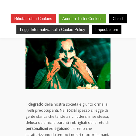
Insano egoismo di una insana
società
Rifiuta Tutti i Cookies
Accetta Tutti i Cookies
Chiudi
su
— 30 Dicembre 2020
Commenti disabilitati
Insano
27
Leggi Informativa sulla Cookie Policy
Impostazioni
egoismo
di
una
insana
società
Il
degrado
della nostra società è giunto ormai a
livelli preoccupanti. Nei
social
spesso si legge di
gente stanca che tende a richiudersi in se stessa,
delusa da amici e parenti imbrigliati dalla rete di
personalismi
ed
egoismo
estremo che
caratterizzano da tempo i nostri rapporti umani.