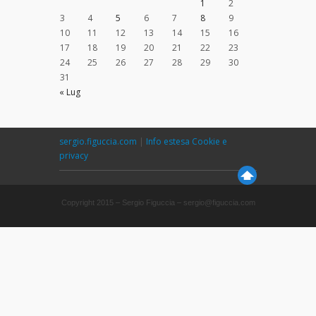
1
2
3
4
5
6
7
8
9
10
11
12
13
14
15
16
17
18
19
20
21
22
23
24
25
26
27
28
29
30
31
« Lug
sergio.figuccia.com
|
Info estesa Cookie e
privacy
Copyright 2015 – Sergio Figuccia – sergio@figuccia.com