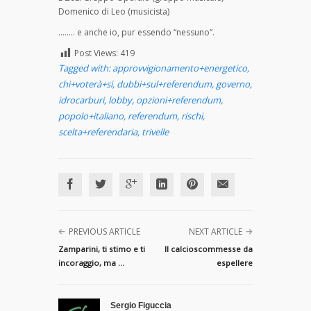
Domenico di Leo (musicista)
…….. e anche io, pur essendo “nessuno”.
Post Views:
419
Tagged with:
approvvigionamento+energetico
,
chi+voterà+si
,
dubbi+sul+referendum
,
governo
,
idrocarburi
,
lobby
,
opzioni+referendum
,
popolo+italiano
,
referendum
,
rischi
,
scelta+referendaria
,
trivelle
PREVIOUS ARTICLE
NEXT ARTICLE
Zamparini, ti stimo e ti
Il calcioscommesse da
incoraggio, ma ...
espellere
Sergio Figuccia