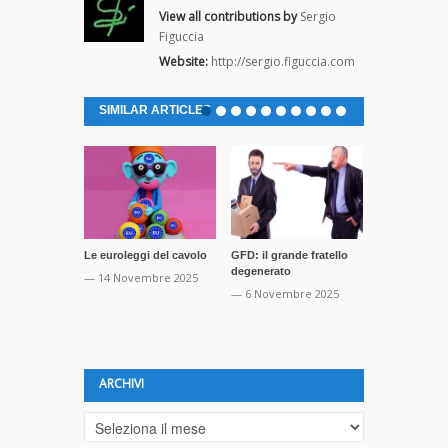
View all contributions by
Sergio
Figuccia
Website:
http://sergio.figuccia.com
SIMILAR ARTICLES
Le euroleggi del cavolo
GFD: il grande fratello
Gli esaltati 
degenerato
marciume soc
— 14 Novembre 2025
— 6 Novembre 2025
— 20 Ottobre
ARCHIVI
Archivi