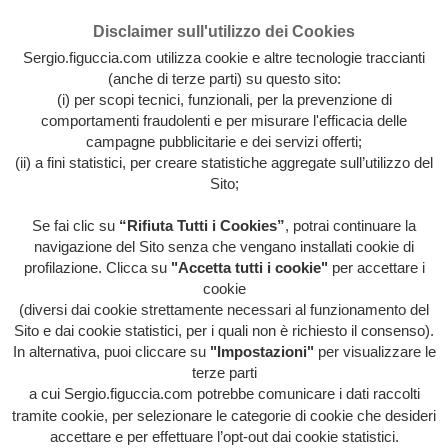
Disclaimer sull'utilizzo dei Cookies
Sergio.figuccia.com utilizza cookie e altre tecnologie traccianti
(anche di terze parti) su questo sito:
(i) per scopi tecnici, funzionali, per la prevenzione di
comportamenti fraudolenti e per misurare l'efficacia delle
campagne pubblicitarie e dei servizi offerti;
(ii) a fini statistici, per creare statistiche aggregate sull’utilizzo del
Sito;
Se fai clic su
“Rifiuta Tutti i Cookies”
, potrai continuare la
Archivio intera attività artistica di Sergio Figuccia & Opinionismo
navigazione del Sito senza che vengano installati cookie di
personale
profilazione. Clicca su
"Accetta tutti i cookie"
per accettare i
MENU
cookie
(diversi dai cookie strettamente necessari al funzionamento del
Sito e dai cookie statistici, per i quali non è richiesto il consenso).
In alternativa, puoi cliccare su
"Impostazioni"
per visualizzare le
HOME
/
EVIDENZA
/
HOME
/
IL POTERE DA
terze parti
POTARE
/
ITALIA ITALIA ITALIA
/
LIBERA-
MENTE
/
QUESTA FOLLE SOCIETÀ
/
VOCI
a cui Sergio.figuccia.com potrebbe comunicare i dati raccolti
DALL'INTERNO
/
IL REFERDUBBIUM
tramite cookie, per selezionare le categorie di cookie che desideri
accettare e per effettuare l’opt-out dai cookie statistici.