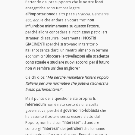
Partendo dal presupposto che le nostre
fonti
energetiche
sono tutt’ora legate
all’importazione
da altri paesi (
Francia, Germania
ecc. ecc.
) e che andare a votare “no”
non
influirebbe minimamente su questo fattore
,
perché allora concedere ai ricchissimi petrolieri
stranieri di esaurire liberamente i
NOSTRI
GIACIMENTI
(perché si trovano in territorio
italiano) senza darci un rientro almeno in termini
economici?
Bloccare le trivellazioni alla scadenza
contrattuale e studiare nuovi accordi per il futuro
non vi sembra un’idea migliore
?
C’è chi dice: “
Ma perché mobilitare l’intero Popolo
Italiano per una normativa che poteva risolversi a
livello parlamentare?
“
.
Ma il punto della questione sta proprio lì. Il
referendum
non è nato certo da una scelta
governativa, perché il
governo filo-lobbista
che
ha assunto il potere senza essere eletto dal
Popolo, non ha alcun “
interesse
” ad andare
contro gli “
interessi
” dei
petrolieri
che lo hanno
sostenuto nell’ascesa al trono. Pensate proprio