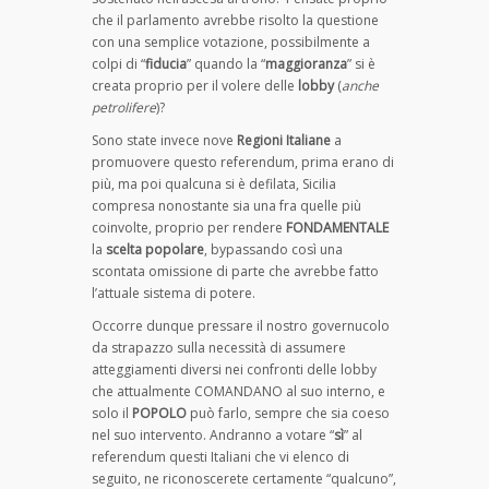
che il parlamento avrebbe risolto la questione
con una semplice votazione, possibilmente a
colpi di “
fiducia
” quando la “
maggioranza
” si è
creata proprio per il volere delle
lobby
(
anche
petrolifere
)?
Sono state invece nove
Regioni Italiane
a
promuovere questo referendum, prima erano di
più, ma poi qualcuna si è defilata, Sicilia
compresa nonostante sia una fra quelle più
coinvolte, proprio per rendere
FONDAMENTALE
la
scelta popolare
, bypassando così una
scontata omissione di parte che avrebbe fatto
l’attuale sistema di potere.
Occorre dunque pressare il nostro governucolo
da strapazzo sulla necessità di assumere
atteggiamenti diversi nei confronti delle lobby
che attualmente COMANDANO al suo interno, e
solo il
POPOLO
può farlo, sempre che sia coeso
nel suo intervento. Andranno a votare “
sì
” al
referendum questi Italiani che vi elenco di
seguito, ne riconoscerete certamente “qualcuno”,