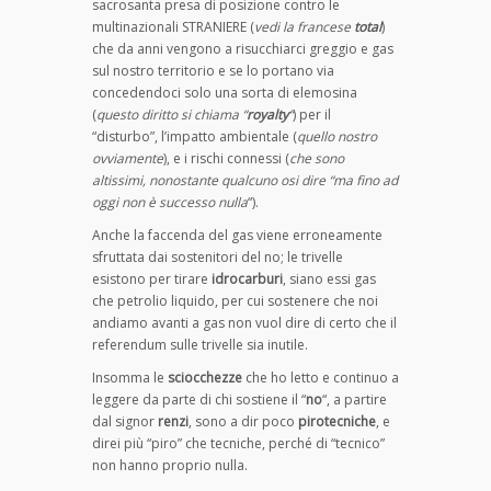
sacrosanta presa di posizione contro le
multinazionali STRANIERE (
vedi la francese
total
)
che da anni vengono a risucchiarci greggio e gas
sul nostro territorio e se lo portano via
concedendoci solo una sorta di elemosina
(
questo diritto si chiama “
royalty
“
) per il
“disturbo”, l’impatto ambientale (
quello nostro
ovviamente
), e i rischi connessi (
che sono
altissimi, nonostante qualcuno osi dire “ma fino ad
oggi non è successo nulla
“).
Anche la faccenda del gas viene erroneamente
sfruttata dai sostenitori del no; le trivelle
esistono per tirare
idrocarburi
, siano essi gas
che petrolio liquido, per cui sostenere che noi
andiamo avanti a gas non vuol dire di certo che il
referendum sulle trivelle sia inutile.
Insomma le
sciocchezze
che ho letto e continuo a
leggere da parte di chi sostiene il “
no
“, a partire
dal signor
renzi
, sono a dir poco
pirotecniche
, e
direi più “piro” che tecniche, perché di “tecnico”
non hanno proprio nulla.