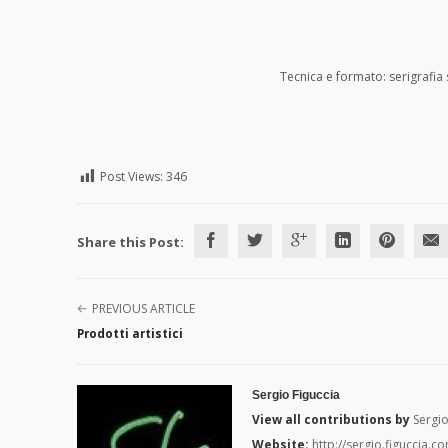
Tecnica e formato: serigrafia 
Post Views:
346
Share this Post:
PREVIOUS ARTICLE
Prodotti artistici
Sergio Figuccia
View all contributions by
Sergio
Website:
http://sergio.figuccia.c