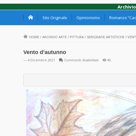
Archivio
Sito Originale
Opinionismo
Romanzo “Cacc
HOME
/
ARCHIVIO ARTE
/
PITTURA
/
SERIGRAFIE ARTISTICHE
/
VENT
Vento d’autunno
su
— 4 Dicembre 2021
Commenti disabilitati
46
Vento
d’autunno