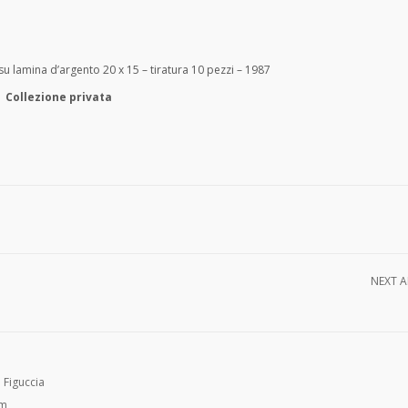
su lamina d’argento 20 x 15 – tiratura 10 pezzi – 1987
Collezione privata
NEXT A
 Figuccia
om