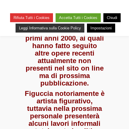
su
— 11 Dicembre 2021
Commenti disabilitati
L’INFORMALE-
20
presentazione
Rifiuta Tutti i Cookies
Accetta Tutti i Cookies
Chiudi
Si tratta di lavori
Leggi Informativa sulla Cookie Policy
Impostazioni
sperimentali iniziati nei
primi anni 2000, ai quali
hanno fatto seguito
altre opere recenti
attualmente non
presenti nel sito on line
ma di prossima
pubblicazione.
Figuccia notoriamente è
artista figurativo,
tuttavia nella prossima
personale presenterà
alcuni lavori informali