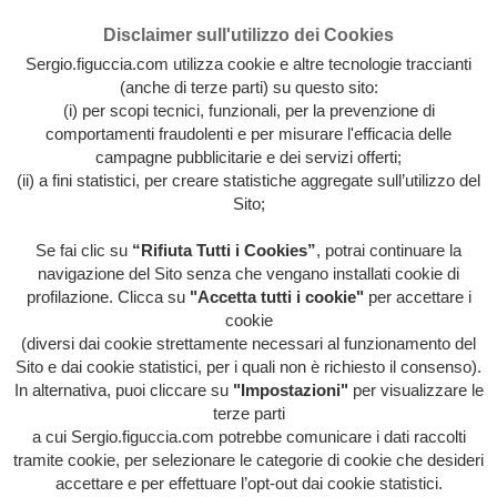
Disclaimer sull'utilizzo dei Cookies
Sergio.figuccia.com utilizza cookie e altre tecnologie traccianti
(anche di terze parti) su questo sito:
(i) per scopi tecnici, funzionali, per la prevenzione di
comportamenti fraudolenti e per misurare l'efficacia delle
campagne pubblicitarie e dei servizi offerti;
(ii) a fini statistici, per creare statistiche aggregate sull’utilizzo del
Sito;
Se fai clic su
“Rifiuta Tutti i Cookies”
, potrai continuare la
Archivio intera attività artistica di Sergio Figuccia & Opinionismo
navigazione del Sito senza che vengano installati cookie di
personale
profilazione. Clicca su
"Accetta tutti i cookie"
per accettare i
MENU
cookie
(diversi dai cookie strettamente necessari al funzionamento del
Sito e dai cookie statistici, per i quali non è richiesto il consenso).
In alternativa, puoi cliccare su
"Impostazioni"
per visualizzare le
HOME
/
L'INFORMALE
/
L’INFORMALE-
terze parti
PRESENTAZIONE
a cui Sergio.figuccia.com potrebbe comunicare i dati raccolti
tramite cookie, per selezionare le categorie di cookie che desideri
L’INFORMALE- presentazione
accettare e per effettuare l’opt-out dai cookie statistici.