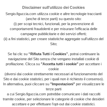
Disclaimer sull'utilizzo dei Cookies
Sergio.figuccia.com utilizza cookie e altre tecnologie traccianti
(anche di terze parti) su questo sito:
(i) per scopi tecnici, funzionali, per la prevenzione di
comportamenti fraudolenti e per misurare l'efficacia delle
campagne pubblicitarie e dei servizi offerti;
(ii) a fini statistici, per creare statistiche aggregate sull’utilizzo del
Sito;
Se fai clic su
“Rifiuta Tutti i Cookies”
, potrai continuare la
Archivio intera attività artistica di Sergio Figuccia & Opinionismo
navigazione del Sito senza che vengano installati cookie di
personale
profilazione. Clicca su
"Accetta tutti i cookie"
per accettare i
MENU
cookie
(diversi dai cookie strettamente necessari al funzionamento del
Sito e dai cookie statistici, per i quali non è richiesto il consenso).
In alternativa, puoi cliccare su
"Impostazioni"
per visualizzare le
HOME
/
ARCHIVIO ARTE
/
PITTURA
/
SERIE
terze parti
ASEMICA
/
IMPRONTE DI ARMSTRONG SULLA LUNA
a cui Sergio.figuccia.com potrebbe comunicare i dati raccolti
tramite cookie, per selezionare le categorie di cookie che desideri
Impronte di Armstrong sulla
accettare e per effettuare l’opt-out dai cookie statistici.
luna