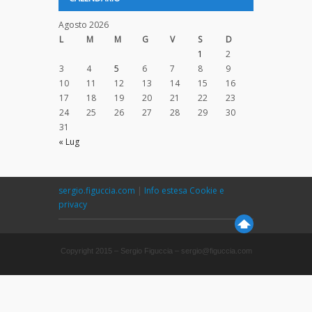
Agosto 2026
L
M
M
G
V
S
D
1
2
3
4
5
6
7
8
9
10
11
12
13
14
15
16
17
18
19
20
21
22
23
24
25
26
27
28
29
30
31
« Lug
sergio.figuccia.com
|
Info estesa Cookie e
privacy
Copyright 2015 – Sergio Figuccia – sergio@figuccia.com