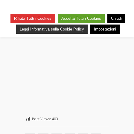
Saw colpisce ancora…guardate cosa ho trovato
in rete. La voce di Saw ci accompagna in giro per
il mondo a caccia di buchi neri….ma alla fine del
Rifiuta Tutti i Cookies
Accetta Tutti i Cookies
Chiudi
video c’è una sorpresa.
Leggi Informativa sulla Cookie Policy
Impostazioni
Post Views:
403