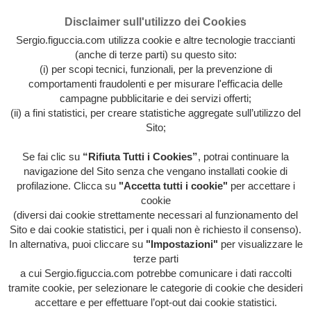
Disclaimer sull'utilizzo dei Cookies
Sergio.figuccia.com utilizza cookie e altre tecnologie traccianti
(anche di terze parti) su questo sito:
(i) per scopi tecnici, funzionali, per la prevenzione di
comportamenti fraudolenti e per misurare l'efficacia delle
campagne pubblicitarie e dei servizi offerti;
(ii) a fini statistici, per creare statistiche aggregate sull’utilizzo del
Sito;
Se fai clic su
“Rifiuta Tutti i Cookies”
, potrai continuare la
Archivio intera attività artistica di Sergio Figuccia & Opinionismo
navigazione del Sito senza che vengano installati cookie di
personale
profilazione. Clicca su
"Accetta tutti i cookie"
per accettare i
MENU
cookie
(diversi dai cookie strettamente necessari al funzionamento del
Sito e dai cookie statistici, per i quali non è richiesto il consenso).
In alternativa, puoi cliccare su
"Impostazioni"
per visualizzare le
HOME
/
ITALIA ITALIA ITALIA
/
IL BUCO NERO
terze parti
a cui Sergio.figuccia.com potrebbe comunicare i dati raccolti
Il buco nero
tramite cookie, per selezionare le categorie di cookie che desideri
— 23 Aprile 2011
0
26
accettare e per effettuare l’opt-out dai cookie statistici.