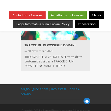
Rifiuta Tutti i Cookies
Accetta Tutti i Cookies
Chiudi
Leggi Informativa sulla Cookie Policy
Impostazioni
TRACCE DI UN POSSIBILE DOMANI
— 18 Novembre 2021
TRILOGIA DELLA VALIGETTA Si tratta di tre
cortometraggi ossia TRACCE DI UN
POSSIBILE DOMANI, IL TERZO
sergio.figuccia.com
|
Info estesa Cookie e
privacy
Copyright 2015 – Sergio Figuccia – sergio@figuccia.com