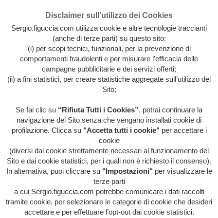
Disclaimer sull'utilizzo dei Cookies
Sergio.figuccia.com utilizza cookie e altre tecnologie traccianti
(anche di terze parti) su questo sito:
(i) per scopi tecnici, funzionali, per la prevenzione di
comportamenti fraudolenti e per misurare l'efficacia delle
campagne pubblicitarie e dei servizi offerti;
(ii) a fini statistici, per creare statistiche aggregate sull’utilizzo del
Sito;
Se fai clic su
“Rifiuta Tutti i Cookies”
, potrai continuare la
Archivio intera attività artistica di Sergio Figuccia & Opinionismo
navigazione del Sito senza che vengano installati cookie di
personale
profilazione. Clicca su
"Accetta tutti i cookie"
per accettare i
MENU
cookie
(diversi dai cookie strettamente necessari al funzionamento del
Sito e dai cookie statistici, per i quali non è richiesto il consenso).
In alternativa, puoi cliccare su
"Impostazioni"
per visualizzare le
HOME
/
ARCHIVIO ARTE
/
VIDEO
/
I CORTI
terze parti
SOCIALI
/
TRACCE DI UN POSSIBILE DOMANI
a cui Sergio.figuccia.com potrebbe comunicare i dati raccolti
tramite cookie, per selezionare le categorie di cookie che desideri
accettare e per effettuare l’opt-out dai cookie statistici.