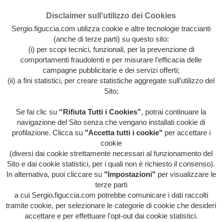
Disclaimer sull'utilizzo dei Cookies
Sergio.figuccia.com utilizza cookie e altre tecnologie traccianti
(anche di terze parti) su questo sito:
(i) per scopi tecnici, funzionali, per la prevenzione di
comportamenti fraudolenti e per misurare l'efficacia delle
campagne pubblicitarie e dei servizi offerti;
(ii) a fini statistici, per creare statistiche aggregate sull’utilizzo del
Sito;
Se fai clic su
“Rifiuta Tutti i Cookies”
, potrai continuare la
Archivio intera attività artistica di Sergio Figuccia & Opinionismo
navigazione del Sito senza che vengano installati cookie di
personale
profilazione. Clicca su
"Accetta tutti i cookie"
per accettare i
MENU
cookie
(diversi dai cookie strettamente necessari al funzionamento del
Sito e dai cookie statistici, per i quali non è richiesto il consenso).
In alternativa, puoi cliccare su
"Impostazioni"
per visualizzare le
terze parti
a cui Sergio.figuccia.com potrebbe comunicare i dati raccolti
tramite cookie, per selezionare le categorie di cookie che desideri
accettare e per effettuare l’opt-out dai cookie statistici.