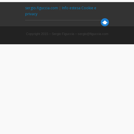
sergio.figuccia.com
|
Info estesa Cookie e
privacy
Copyright 2015 – Sergio Figuccia – sergio@figuccia.com