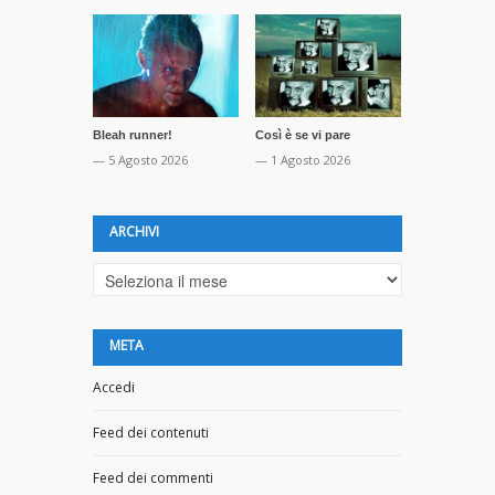
Bleah runner!
Così è se vi pare
La profezia 
Orwell
— 5 Agosto 2026
— 1 Agosto 2026
— 16 Luglio 
ARCHIVI
Archivi
META
Accedi
Feed dei contenuti
Feed dei commenti