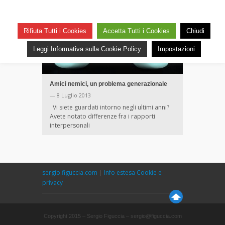
Rifiuta Tutti i Cookies
Accetta Tutti i Cookies
Chiudi
Leggi Informativa sulla Cookie Policy
Impostazioni
Amici nemici, un problema generazionale
— 8 Luglio 2013
Vi siete guardati intorno negli ultimi anni?
Avete notato differenze fra i rapporti
interpersonali
sergio.figuccia.com
|
Info estesa Cookie e
privacy
Copyright 2015 – Sergio Figuccia – sergio@figuccia.com