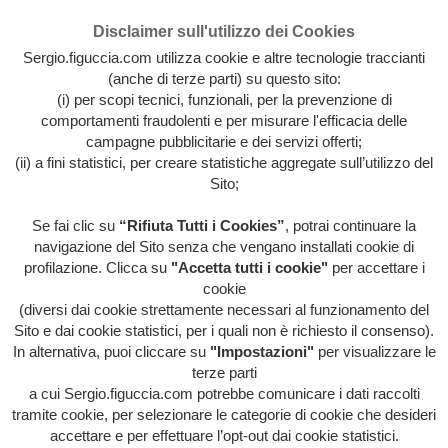
Disclaimer sull'utilizzo dei Cookies
Sergio.figuccia.com utilizza cookie e altre tecnologie traccianti
(anche di terze parti) su questo sito:
(i) per scopi tecnici, funzionali, per la prevenzione di
comportamenti fraudolenti e per misurare l'efficacia delle
campagne pubblicitarie e dei servizi offerti;
(ii) a fini statistici, per creare statistiche aggregate sull’utilizzo del
Sito;
Se fai clic su
“Rifiuta Tutti i Cookies”
, potrai continuare la
Archivio intera attività artistica di Sergio Figuccia & Opinionismo
navigazione del Sito senza che vengano installati cookie di
personale
profilazione. Clicca su
"Accetta tutti i cookie"
per accettare i
MENU
cookie
(diversi dai cookie strettamente necessari al funzionamento del
Sito e dai cookie statistici, per i quali non è richiesto il consenso).
In alternativa, puoi cliccare su
"Impostazioni"
per visualizzare le
HOME
/
GELOSIA
terze parti
a cui Sergio.figuccia.com potrebbe comunicare i dati raccolti
tramite cookie, per selezionare le categorie di cookie che desideri
accettare e per effettuare l’opt-out dai cookie statistici.