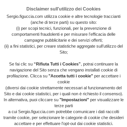
Disclaimer sull'utilizzo dei Cookies
Sergio.figuccia.com utilizza cookie e altre tecnologie traccianti
(anche di terze parti) su questo sito:
(i) per scopi tecnici, funzionali, per la prevenzione di
comportamenti fraudolenti e per misurare l'efficacia delle
campagne pubblicitarie e dei servizi offerti;
(ii) a fini statistici, per creare statistiche aggregate sull’utilizzo del
Sito;
Se fai clic su
“Rifiuta Tutti i Cookies”
, potrai continuare la
Archivio intera attività artistica di Sergio Figuccia & Opinionismo
navigazione del Sito senza che vengano installati cookie di
personale
profilazione. Clicca su
"Accetta tutti i cookie"
per accettare i
MENU
cookie
(diversi dai cookie strettamente necessari al funzionamento del
Sito e dai cookie statistici, per i quali non è richiesto il consenso).
In alternativa, puoi cliccare su
"Impostazioni"
per visualizzare le
HOME
/
ENERGIA ELETTRICA
terze parti
a cui Sergio.figuccia.com potrebbe comunicare i dati raccolti
tramite cookie, per selezionare le categorie di cookie che desideri
accettare e per effettuare l’opt-out dai cookie statistici.